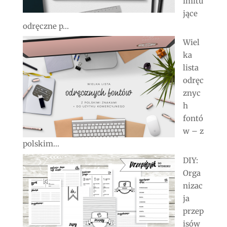
imitu
jące
odręczne p...
Wiel
ka
lista
odręc
znyc
h
fontó
w – z
polskim...
DIY:
Orga
nizac
ja
przep
isów