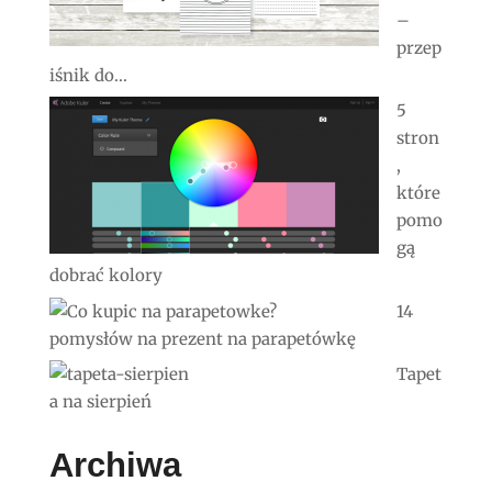
–
przep
iśnik do...
5
stron
,
które
pomo
gą
dobrać kolory
14
pomysłów na prezent na parapetówkę
Tapet
a na sierpień
Archiwa