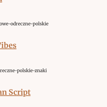
Vibes
n Script