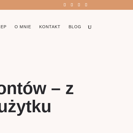
LEP
O MNIE
KONTAKT
BLOG
ontów – z
 użytku