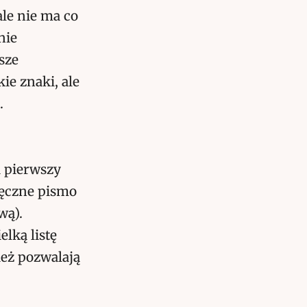
ale nie ma co
nie
sze
ie znaki, ale
.
a pierwszy
ręczne pismo
wą).
lką listę
ież pozwalają