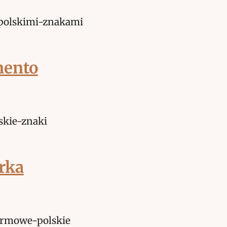
mento
rka