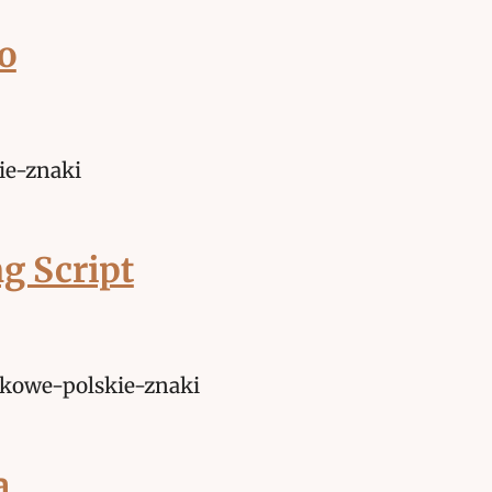
o
g Script
a