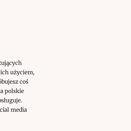
tujących
 ich użyciem,
óbujesz coś
ra polskie
bsługuje.
cial media