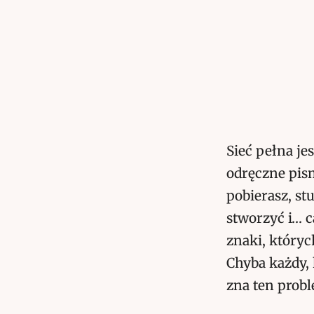
Sieć pełna j
odręczne pis
pobierasz, st
stworzyć i… c
znaki, któryc
Chyba każdy, 
zna ten prob