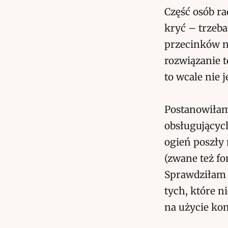
Część osób ra
kryć – trzeba
przecinków n
rozwiązanie t
to wcale nie 
Postanowiłam 
obsługujących
ogień poszły 
(zwane też fo
Sprawdziłam w
tych, które n
na użycie ko