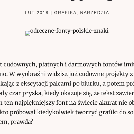
LUT 2018
|
GRAFIKA
,
NARZĘDZIA
est cudownych, płatnych i darmowych fontów imi
mo. W wyobraźni widzisz już cudowne projekty z
ukając z ekscytacji palcami po biurku, a potem pr
ały czar pryska, kiedy okazuje się, że tekst zawie
h ten najpiękniejszy font na świecie akurat nie o
kto próbował kiedykolwiek tworzyć grafiki do so
lem, prawda?