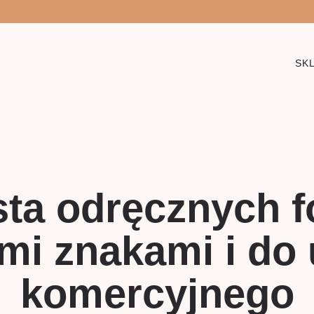
SK
ista odręcznych f
mi znakami i do
komercyjnego