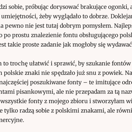
dzi sobie, próbując dorysować brakujące ogonki, 
 umiejętności, żeby wyglądało to dobrze. Dokleja
a pewno nie jest tutaj dobrym pomysłem. Najlep
o po prostu znalezienie fontu obsługującego polsk
jest takie proste zadanie jak mogłoby się wydawać
to trochę ułatwić i sprawić, by szukanie fontów
 polskie znaki nie spędzało już snu z powiek. N
najczęściej poszukiwane fonty – te imitujące od
ntami pisankowymi, ale nie przepadam za tą naz
szystkie fonty z mojego zbioru i stworzyłam wie
ie tylko radzą sobie z polskimi znakami, ale równ
mercyjne.