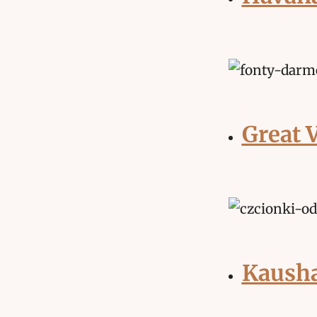
Great 
Kausha