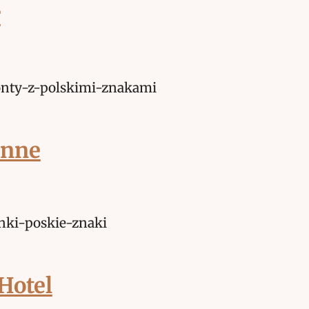
r
enne
Hotel