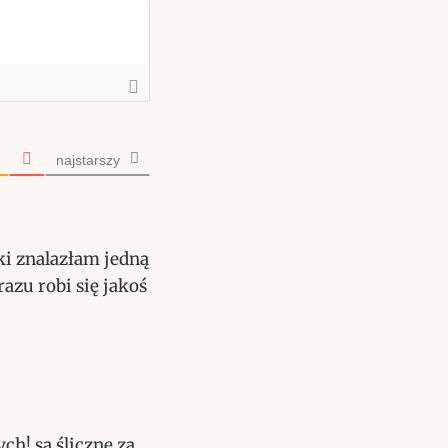
najstarszy
ki znalazłam jedną
razu robi się jakoś
h! są śliczne za