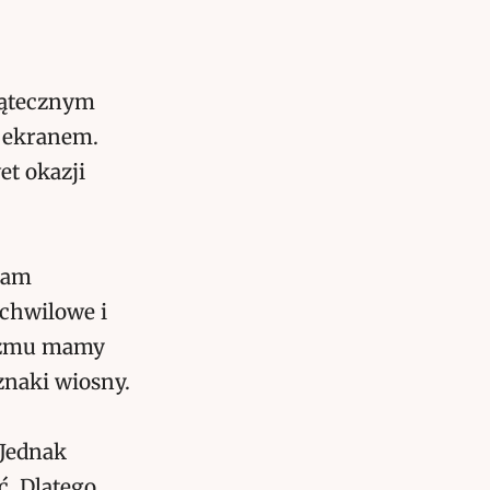
wiątecznym
d ekranem.
et okazji
łam
 chwilowe i
mizmu mamy
znaki wiosny.
Jednak
ć. Dlatego