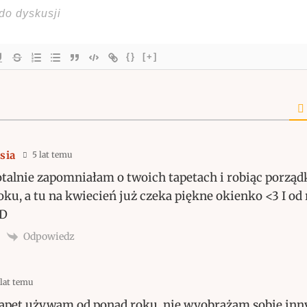
{}
[+]
sia
5 lat temu
otalnie zapomniałam o twoich tapetach i robiąc porząd
oku, a tu na kwiecień już czeka piękne okienko <3 I od 
:D
Odpowiedz
lat temu
apet używam od ponad roku, nie wyobrażam sobie innyc