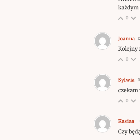
każdym 
0
Joanna
Kolejny 
0
Sylwia
czekam w
0
Kasiaa
Czy będą