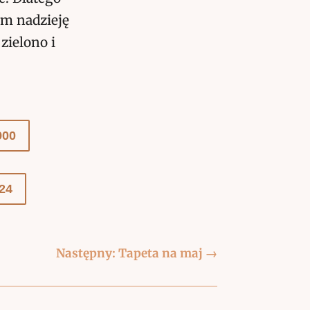
am nadzieję
zielono i
900
24
Następny: Tapeta na maj
→