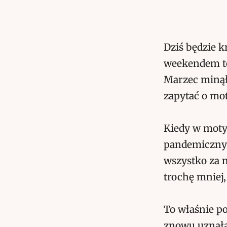
Dziś będzie k
weekendem to
Marzec minął 
zapytać o mo
Kiedy w mot
pandemiczny 
wszystko za 
trochę mniej,
To właśnie p
znowu uznała