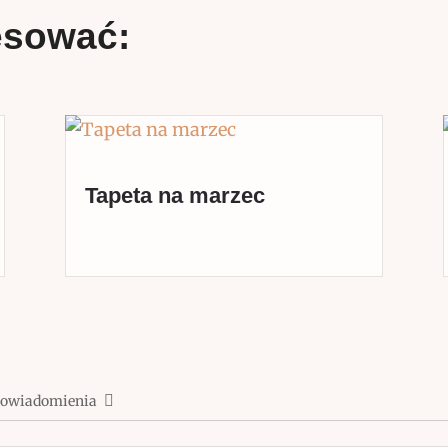
esować:
Tapeta na marzec
powiadomienia