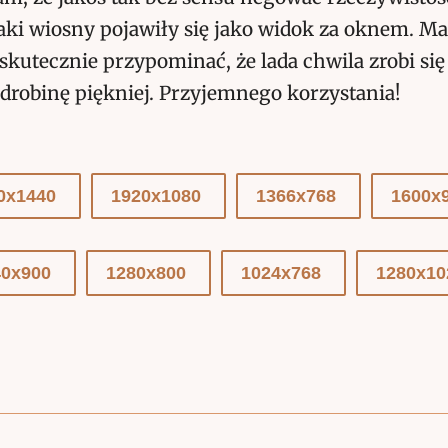
aki wiosny pojawiły się jako widok za oknem. M
 skutecznie przypominać, że lada chwila zrobi się 
drobinę piękniej. Przyjemnego korzystania!
0x1440
1920x1080
1366x768
1600x
40x900
1280x800
1024x768
1280x10