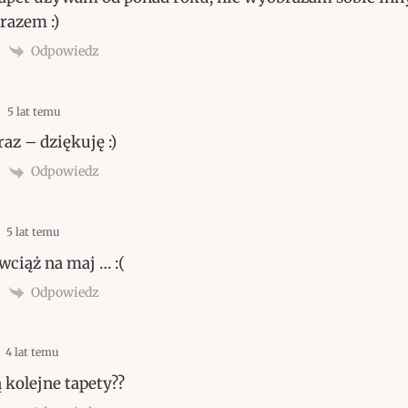
razem :)
Odpowiedz
5 lat temu
raz – dziękuję :)
Odpowiedz
5 lat temu
ciąż na maj … :(
Odpowiedz
4 lat temu
 kolejne tapety??