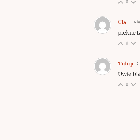
0
Ula
4 l
piekne t
0
Tulup
Uwielbi
0