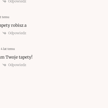
Odpowiedz
at temu
apety robisz a
Odpowiedz
4 lat temu
am Twoje tapety!
Odpowiedz