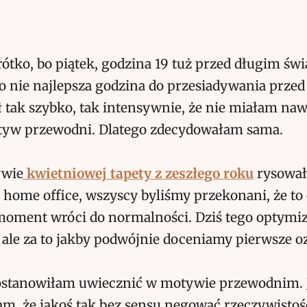
rótko, bo piątek, godzina 19 tuż przed długim ś
 nie najlepsza godzina do przesiadywania prze
tak szybko, tak intensywnie, że nie miałam naw
tyw przewodni. Dlatego zdecydowałam sama.
ywie
kwietniowej tapety z zeszłego roku
rysowa
home office, wszyscy byliśmy przekonani, że to
moment wróci do normalności. Dziś tego opty
 ale za to jakby podwójnie doceniamy pierwsze o
ostanowiłam uwiecznić w motywie przewodnim. 
m, że jakoś tak bez sensu negować rzeczywistoś