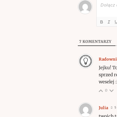
7
KOMENTARZY
Radowni
Jejku! T
sprzed r
weselej 
0
Julia
5 
twoich t