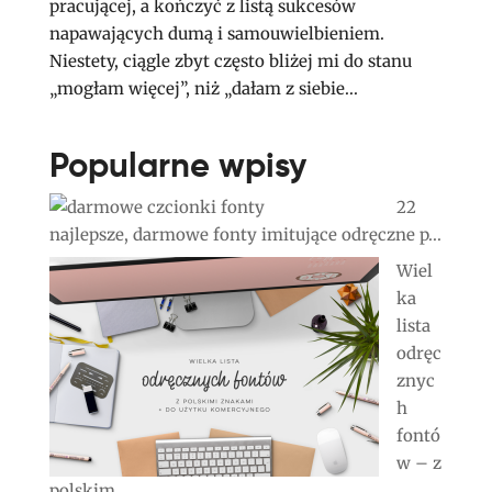
pracującej, a kończyć z listą sukcesów
napawających dumą i samouwielbieniem.
Niestety, ciągle zbyt często bliżej mi do stanu
„mogłam więcej”, niż „dałam z siebie...
Popularne wpisy
22
najlepsze, darmowe fonty imitujące odręczne p...
Wiel
ka
lista
odręc
znyc
h
fontó
w – z
polskim...