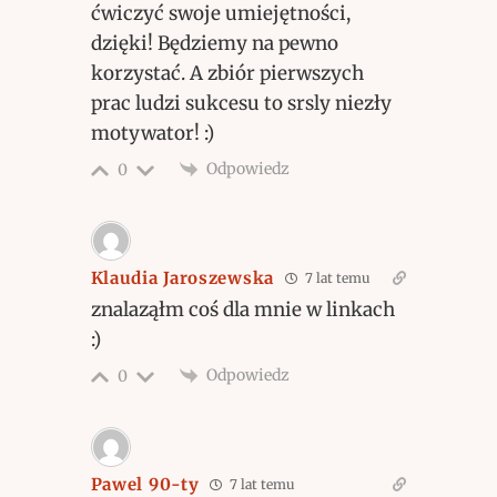
ćwiczyć swoje umiejętności,
dzięki! Będziemy na pewno
korzystać. A zbiór pierwszych
prac ludzi sukcesu to srsly niezły
motywator! :)
Odpowiedz
0
Klaudia Jaroszewska
7 lat temu
znalaząłm coś dla mnie w linkach
:)
Odpowiedz
0
Pawel 90-ty
7 lat temu