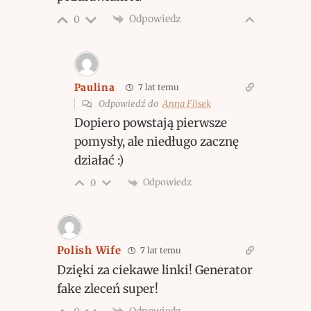
Odpowiedz
0
Paulina
7 lat temu
Odpowiedź do
Anna Flisek
Dopiero powstają pierwsze
pomysły, ale niedługo zacznę
działać :)
Odpowiedz
0
Polish Wife
7 lat temu
Dzięki za ciekawe linki! Generator
fake zleceń super!
Odpowiedz