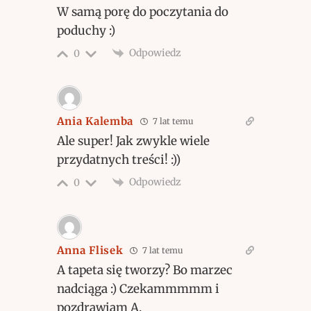
W samą porę do poczytania do
poduchy :)
Odpowiedz
0
Ania Kalemba
7 lat temu
Ale super! Jak zwykle wiele
przydatnych treści! :))
Odpowiedz
0
Anna Flisek
7 lat temu
A tapeta się tworzy? Bo marzec
nadciąga :) Czekammmmm i
pozdrawiam A.