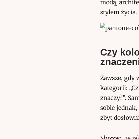
modą, archite
stylem życia.
Czy kolo
znaczen
Zawsze, gdy 
kategorii: „C
znaczy?”. Sa
sobie jednak,
zbyt dosłowni
Słysząc, że j