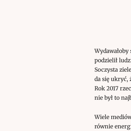
Wydawałoby s
podzielił lud
Soczysta ziel
da się ukryć,
Rok 2017 rzec
nie był to na
Wiele mediów 
równie energi