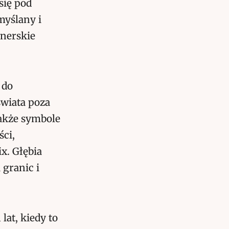
się pod
myślany i
onerskie
 do
świata poza
także symbole
ci,
x. Głębia
granic i
at, kiedy to