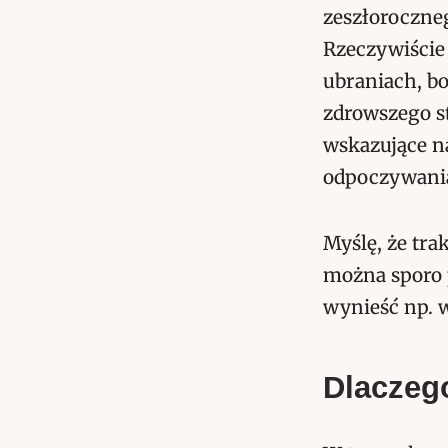
zeszłoroczne
Rzeczywiście
ubraniach, b
zdrowszego st
wskazujące n
odpoczywani
Myślę, że tra
można sporo 
wynieść np. 
Dlaczego