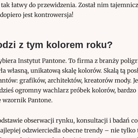
 tak łatwy do przewidzenia. Został nim tajemniczy 
 dopiero jest kontrowersja!
odzi z tym kolorem roku?
biera Instytut Pantone. To firma z branży poligr
ła własną, unikatową skalę kolorów. Skalą tą pos
antów: grafików, architektów, kreatorów mody. Je
gdzieś ogromny wachlarz próbek kolorów, bardzo
e wzornik Pantone.
podstawie
obserwacji rynku, konsultacji i badań
co
najlepiej odzwierciedla obecne trendy – nie tylko