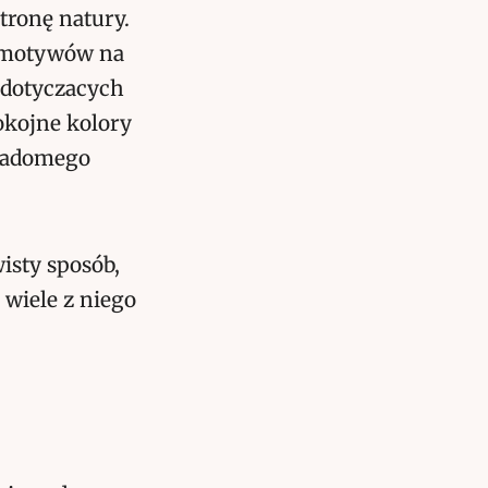
tronę natury.
h motywów na
 dotyczacych
okojne kolory
wiadomego
isty sposób,
wiele z niego