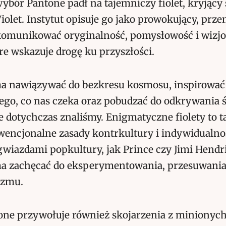
bór Pantone padł na tajemniczy fiolet, kryjący 
iolet. Instytut opisuje go jako prowokujący, prze
 komunikować
oryginalność, pomysłowość i wizj
re wskazuje drogę ku przyszłości.
 ma nawiązywać do bezkresu kosmosu, inspirować
ego, co nas czeka oraz pobudzać do odkrywania 
 dotychczas znaliśmy. Enigmatyczne fiolety to 
wencjonalne zasady kontrkultury i indywidualnoś
gwiazdami popkultury, jak Prince czy Jimi Hendri
 ma zachęcać do eksperymentowania, przesuwania 
zmu.
one przywołuje również skojarzenia z minionych l