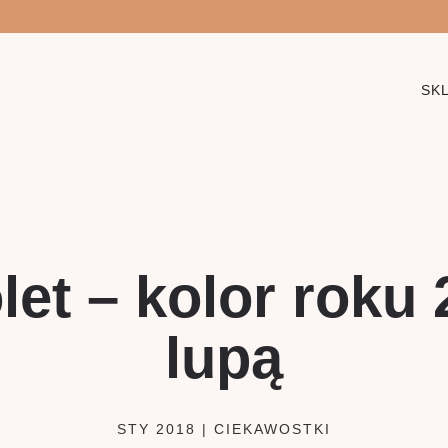
SK
olet – kolor roku
lupą
STY 2018
|
CIEKAWOSTKI