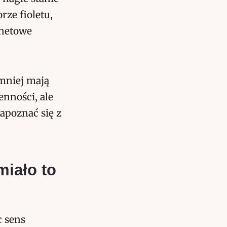
rze fioletu,
rnetowe
 mniej mają
nności, ale
zapoznać się z
miało to
c sens