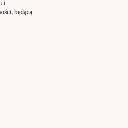
 i
ności, będącą