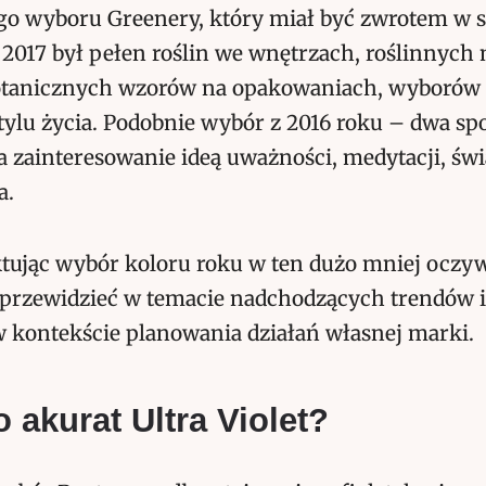
go wyboru Greenery, który miał być zwrotem w s
 2017 był pełen roślin we wnętrzach, roślinnyc
otanicznych wzorów na opakowaniach, wyborów
ylu życia. Podobnie wybór z 2016 roku – dwa sp
a zainteresowanie ideą uważności, medytacji, ś
a.
ktując wybór koloru roku w ten dużo mniej oczyw
przewidzieć w temacie nadchodzących trendów i 
w kontekście planowania działań własnej marki.
 akurat Ultra Violet?