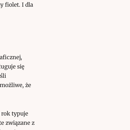
fiolet. I dla
aficznej,
ługuje się
śli
 możliwe, że
 rok typuje
 te związane z