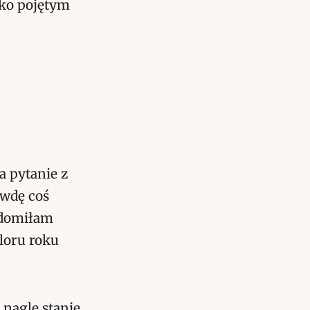
oko pojętym
 pytanie z
awdę coś
adomiłam
oloru roku
 nagle stanie