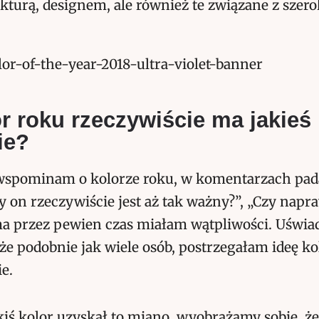
kturą, designem, ale również te związane z szer
r roku rzeczywiście ma jakieś
ie?
wspominam o kolorze roku, w komentarzach pada
zy on rzeczywiście jest aż tak ważny?”, „Czy napr
ma przez pewien czas miałam wątpliwości. Uświ
 że podobnie jak wiele osób, postrzegałam ideę k
e.
akiś kolor uzyskał to miano, wyobrażamy sobie, że