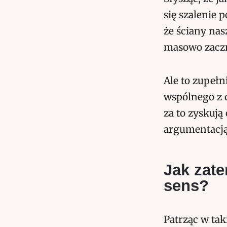
się szalenie 
że ściany nas
masowo zaczn
Ale to zupełn
wspólnego z 
za to zyskują
argumentacją
Jak zate
sens?
Patrząc w tak