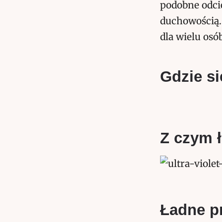
podobne odcie
duchowością. 
dla wielu osó
Gdzie si
Z czym ł
Ładne p