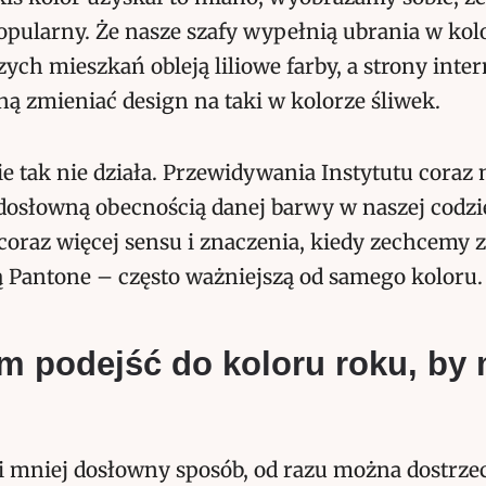
popularny. Że nasze szafy wypełnią ubrania w kolo
zych mieszkań obleją liliowe farby, a strony inte
ą zmieniać design na taki w kolorze śliwek.
ie tak nie działa. Przewidywania Instytutu coraz
dosłowną obecnością danej barwy w naszej codzie
 coraz więcej sensu i znaczenia, kiedy zechcemy 
 Pantone – często ważniejszą od samego koloru.
m podejść do koloru roku, by 
i mniej dosłowny sposób, od razu można dostrze