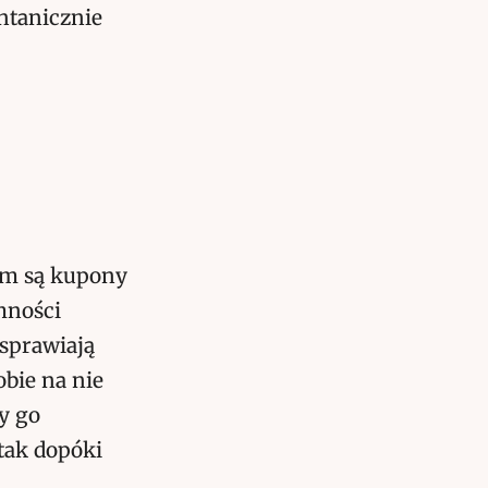
ntanicznie
ym są kupony
mności
sprawiają
bie na nie
y go
 tak dopóki