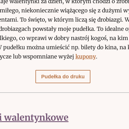
aje walentynki za dzień, w którym chodzi o zrobi
 miłego, niekoniecznie wiążącego się z dużymi w
ntami. To święto, w którym liczą się drobiazgi. W
 drobiazgach powstały moje pudełka. To idealne
lkiego, co wprawi w dobry nastrój kogoś, na kim
 pudełku można umieścić np. bilety do kina, na 
dycze lub wspomniane wyżej
kupony
.
Pudełka do druku
i walentynkowe