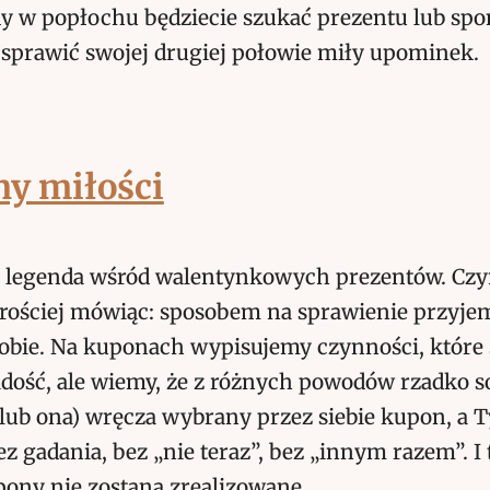
dy w popłochu będziecie szukać prezentu lub spo
 sprawić swojej drugiej połowie miły upominek.
y miłości
l legenda wśród walentynkowych prezentów. Cz
prościej mówiąc: sposobem na sprawienie przyje
obie. Na kuponach wypisujemy czynności, które 
dość, ale wiemy, że z różnych powodów rzadko so
lub ona) wręcza wybrany przez siebie kupon, a T
Bez gadania, bez „nie teraz”, bez „innym razem”. I
pony nie zostaną zrealizowane.