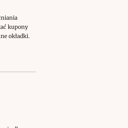
łniania
stać kupony
lne okładki.