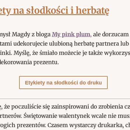
ty na słodkości i herbatę
mysł Magdy z bloga
My pink plum
,
ale dorzucam 
tami udekorujecie ulubioną herbatę partnera lub
nki. Myślę, że śmiało możecie je także wykorzys
dekorowania prezentu.
Etykiety na słodkości do druku
 że poczuliście się zainspirowani do zrobienia c
artnerów. Świętowanie walentynek wcale nie mus
ogich prezentów. Czasem wystarczy drukarka, c