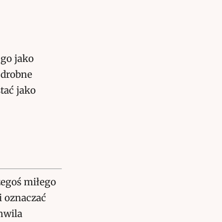
go jako
 drobne
tać jako
zegoś miłego
i oznaczać
hwila