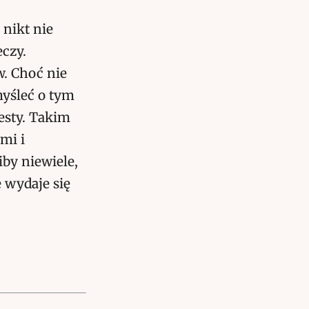
nikt nie
eczy.
. Choć nie
yśleć o tym
esty. Takim
mi i
by niewiele,
e wydaje się