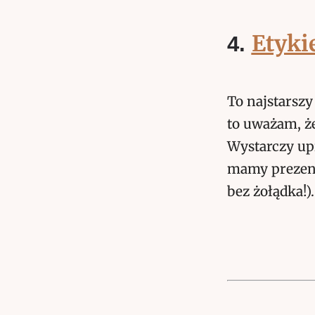
Etyki
4.
To najstarszy
to uważam, że
Wystarczy upi
mamy prezent,
bez żołądka!).