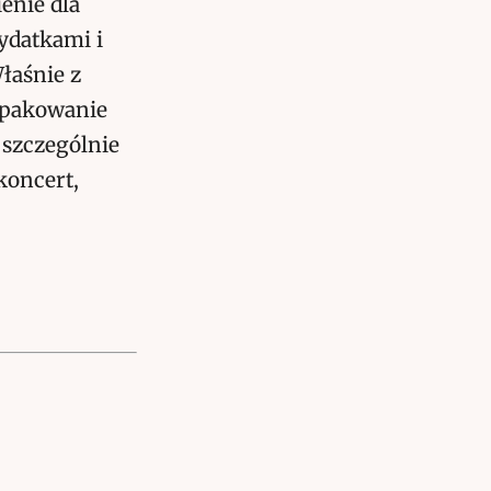
enie dla
ydatkami i
łaśnie z
 opakowanie
 szczególnie
koncert,