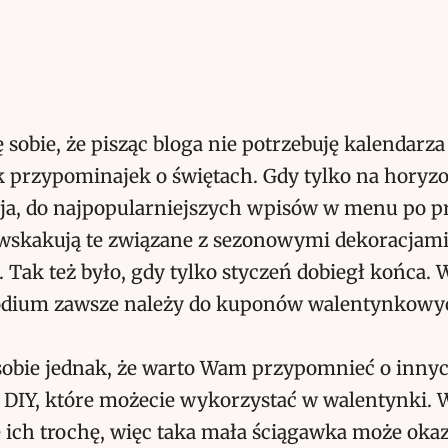
sobie, że pisząc bloga nie potrzebuję kalendarza
k przypominajek o świętach. Gdy tylko na horyzo
azja, do najpopularniejszych wpisów w menu po p
wskakują te związane z sezonowymi dekoracjami
 Tak też było, gdy tylko styczeń dobiegł końca. 
odium zawsze należy do kuponów walentynkowy
obie jednak, że warto Wam przypomnieć o inny
 DIY, które możecie wykorzystać w walentynki. W
ię ich trochę, więc taka mała ściągawka może okaz