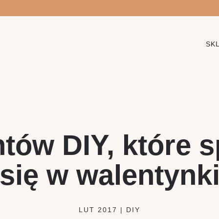
SK
ntów DIY, które 
się w walentynk
LUT 2017
|
DIY