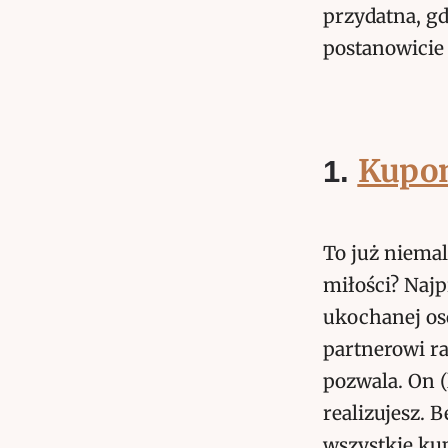
przydatna, g
postanowicie
Kupon
1.
To już niema
miłości? Naj
ukochanej os
partnerowi ra
pozwala. On (
realizujesz. 
wszystkie ku