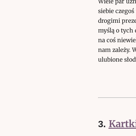
Wiele par uzn
siebie czegoś
drogimi preze
myślą o tych
na coś niewie
nam zależy. W
ulubione sło
Kartk
3.