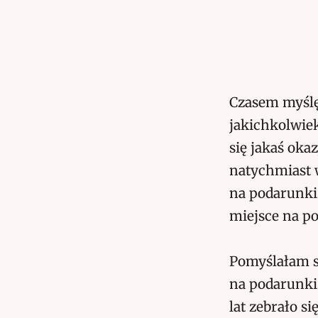
Czasem myślę 
jakichkolwie
się jakaś ok
natychmiast 
na podarunki.
miejsce na p
Pomyślałam s
na podarunki
lat zebrało s