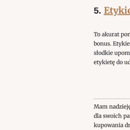
Etykie
5.
To akurat po
bonus. Etykie
słodkie upomi
etykietę do u
Mam nadzieję,
dla swoich p
kupowania dr