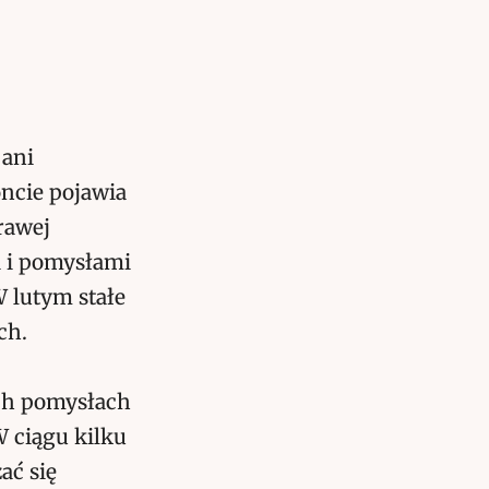
 ani
ncie pojawia
rawej
 i pomysłami
W lutym stałe
ch.
ch pomysłach
 ciągu kilku
ać się