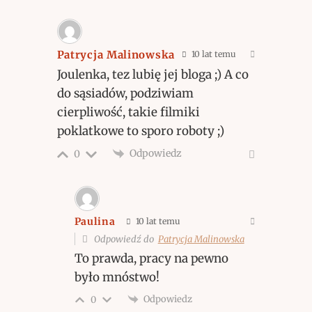
Patrycja Malinowska
10 lat temu
Joulenka, tez lubię jej bloga ;) A co
do sąsiadów, podziwiam
cierpliwość, takie filmiki
poklatkowe to sporo roboty ;)
Odpowiedz
0
Paulina
10 lat temu
Odpowiedź do
Patrycja Malinowska
To prawda, pracy na pewno
było mnóstwo!
Odpowiedz
0