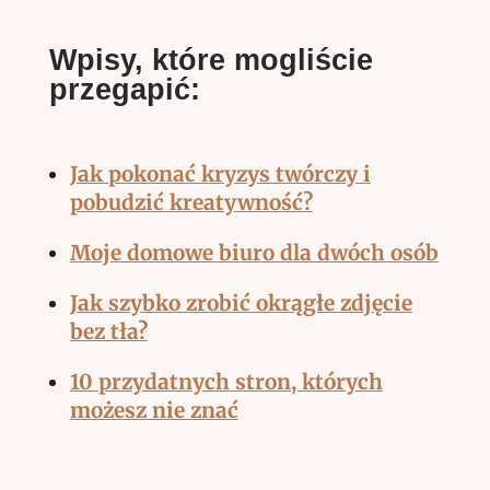
Wpisy, które mogliście
przegapić:
Jak pokonać kryzys twórczy i
pobudzić kreatywność?
Moje domowe biuro dla dwóch osób
Jak szybko zrobić okrągłe zdjęcie
bez tła?
10 przydatnych stron, których
możesz nie znać