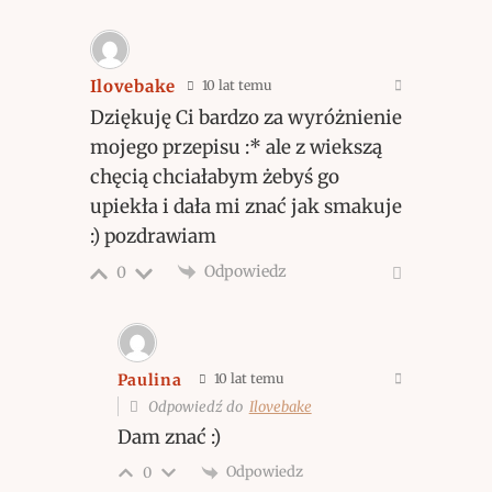
Ilovebake
10 lat temu
Dziękuję Ci bardzo za wyróżnienie
mojego przepisu :* ale z wiekszą
chęcią chciałabym żebyś go
upiekła i dała mi znać jak smakuje
:) pozdrawiam
Odpowiedz
0
Paulina
10 lat temu
Odpowiedź do
Ilovebake
Dam znać :)
Odpowiedz
0