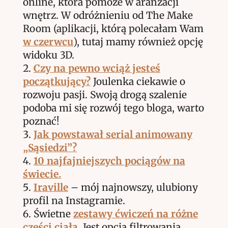
online, która pomoże w aranżacji
wnętrz. W odróżnieniu od The Make
Room (aplikacji, którą polecałam Wam
w czerwcu
), tutaj mamy również opcję
widoku 3D.
Czy na pewno wciąż jesteś
początkujący?
Joulenka ciekawie o
rozwoju pasji. Swoją drogą szalenie
podoba mi się rozwój tego bloga, warto
poznać!
Jak powstawał serial animowany
„Sąsiedzi”?
10 najfajniejszych pociągów na
świecie.
Iraville
– mój najnowszy, ulubiony
profil na Instagramie.
Świetne
zestawy ćwiczeń na różne
części ciała
. Jest opcja filtrowania