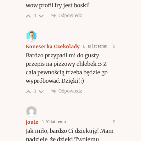
wow profil Iry jest boski!
Odpowiedz
0
Koneserka Czekolady
10 lat temu
Bardzo przypadł mi do gusty
przepis na pizzowy chlebek :3 Z
cała pewnością trzeba będzie go
wypróbować. Dzięki! :)
Odpowiedz
0
joule
10 lat temu
Jak miło, bardzo Ci dziękuję! Mam
nadzieję, że dzięki Twojemu