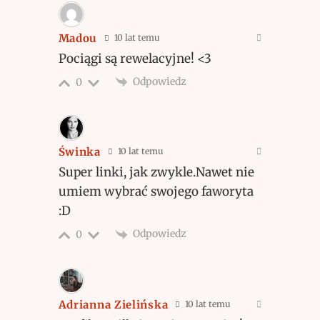
Madou
10 lat temu
Pociągi są rewelacyjne! <3
Odpowiedz
0
Świnka
10 lat temu
Super linki, jak zwykle.Nawet nie
umiem wybrać swojego faworyta
:D
Odpowiedz
0
Adrianna Zielińska
10 lat temu