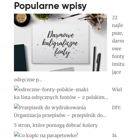
Popularne wpisy
22
najle
psze,
darm
owe
fonty
imitu
jące
odręczne p...
Wiel
ka lista odręcznych fontów – z polskim...
DIY:
Organizacja przepisów – przepiśnik do...
5 stron, które pomogą dobrać kolory
14