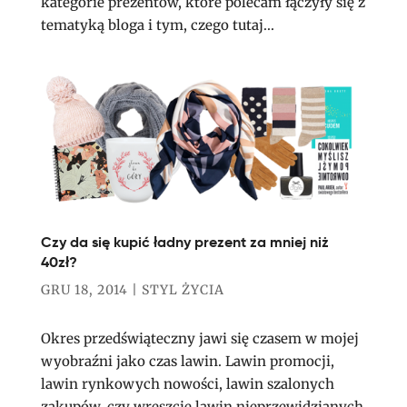
kategorie prezentów, które polecam łączyły się z
tematyką bloga i tym, czego tutaj...
Czy da się kupić ładny prezent za mniej niż
40zł?
GRU 18, 2014
|
STYL ŻYCIA
Okres przedświąteczny jawi się czasem w mojej
wyobraźni jako czas lawin. Lawin promocji,
lawin rynkowych nowości, lawin szalonych
zakupów, czy wreszcie lawin nieprzewidzianych