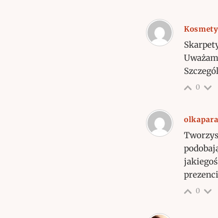
Kosmety
Skarpety
Uważam, 
Szczegól
0
olkapar
Tworzysz
podobają
jakiegoś
prezencie
0