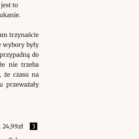
jest to
ukanie.
am trzynaście
e wybory były
 przypadną do
że nie trzeba
, że czasu na
iu przeważały
, 24,99zł
3