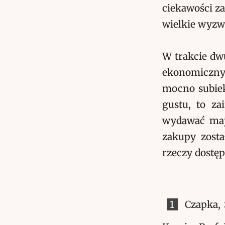
ciekawości zaj
wielkie wyzw
W trakcie dw
ekonomicznyc
mocno subiek
gustu, to za
wydawać mają
zakupy zosta
rzeczy dostę
1
Czapka, 