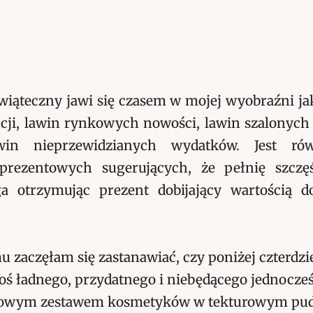
wiąteczny jawi się czasem w mojej wyobraźni jak
ji, lawin rynkowych nowości, lawin szalonych
win nieprzewidzianych wydatków. Jest ró
rezentowych sugerujących, że pełnię szczęś
ga otrzymując prezent dobijający wartością 
mu zaczęłam się zastanawiać, czy poniżej czterdzi
coś ładnego, przydatnego i niebędącego jednocze
owym zestawem kosmetyków w tekturowym pudl