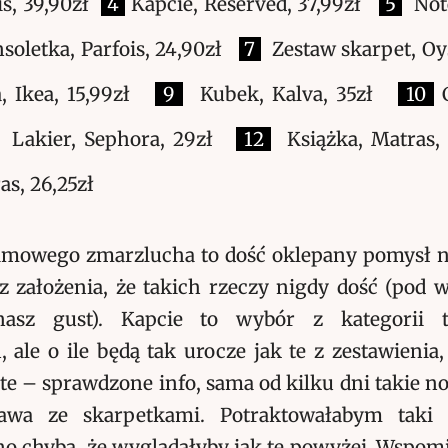
is, 39,90zł
4
Kapcie, Reserved, 37,99zł
5
Note
oletka, Parfois, 24,90zł
7
Zestaw skarpet, O
, Ikea, 15,99zł
9
Kubek, Kalva, 35zł
10
C
Lakier, Sephora, 29zł
12
Książka, Matras,
as, 26,25zł
mowego zmarzlucha to dość oklepany pomysł na
z założenia, że takich rzeczy nigdy dość (pod 
nasz gust). Kapcie to wybór z kategorii t
 ale o ile będą tak urocze jak te z zestawienia
te – sprawdzone info, sama od kilku dni takie n
awa ze skarpetkami. Potraktowałabym taki 
 no chyba, że wyglądałyby jak te powyżej. Wspom