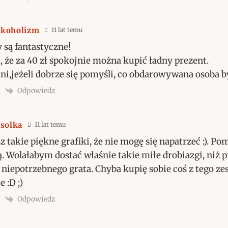
koholizm
11 lat temu
 są fantastyczne!
że za 40 zł spokojnie można kupić ładny prezent.
ni,jeżeli dobrze się pomyśli, co obdarowywana osoba by
Odpowiedz
asolka
11 lat temu
 takie piękne grafiki, że nie mogę się napatrzeć :). Po
. Wolałabym dostać właśnie takie miłe drobiazgi, niż p
 niepotrzebnego grata. Chyba kupię sobie coś z tego ze
 :D ;)
Odpowiedz