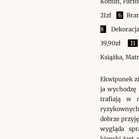
Komin, Parfo
21zł
6
Brans
8
Dekoracja
39,90zł
11
Książka, Matr
Ekwipunek zi
ja wychodzę 
trafiają w 
ryzykownych,
dobrze przyję
wygląda spr
kiepski żart,