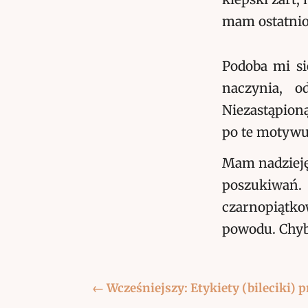
mam ostatnio
Podoba mi s
naczynia, o
Niezastąpioną
po te motywu
Mam nadzieję
poszukiwań.
czarnopiątkow
powodu. Chyba
←
Wcześniejszy: Etykiety (bileciki