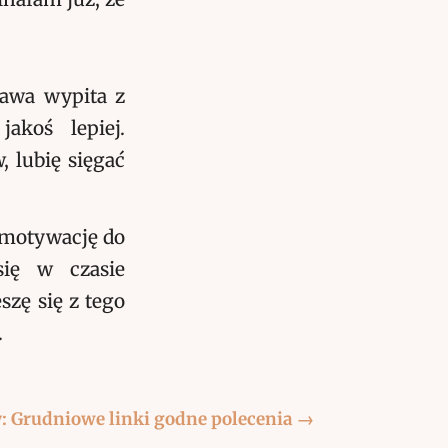
awa wypita z
akoś lepiej.
, lubię sięgać
 motywację do
się w czasie
szę się z tego
.
: Grudniowe linki godne polecenia
→