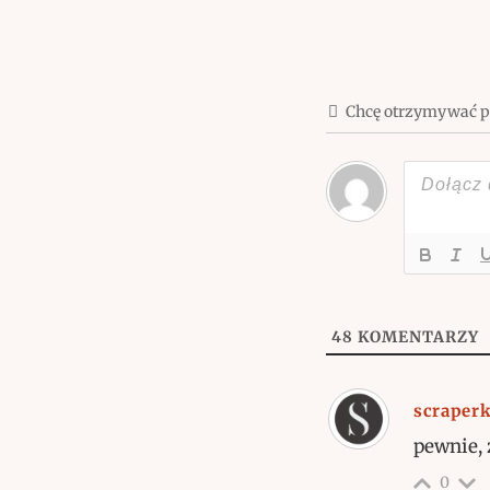
Chcę otrzymywać 
48
KOMENTARZY
scraper
pewnie, ż
0