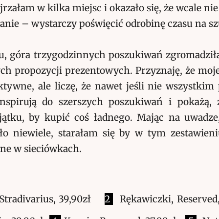
rzałam w kilka miejsc i okazało się, że wcale nie 
anie – wystarczy poświęcić odrobinę czasu na sz
u, góra trzygodzinnych poszukiwań zgromadził
h propozycji prezentowych. Przyznaję, że moj
tywne, ale liczę, że nawet jeśli nie wszystkim
inspirują do szerszych poszukiwań i pokażą, 
tku, by kupić coś ładnego. Mając na uwadze
ło niewiele, starałam się by w tym zestawien
pne w sieciówkach.
Stradivarius, 39,90zł
2
Rękawiczki, Reserved