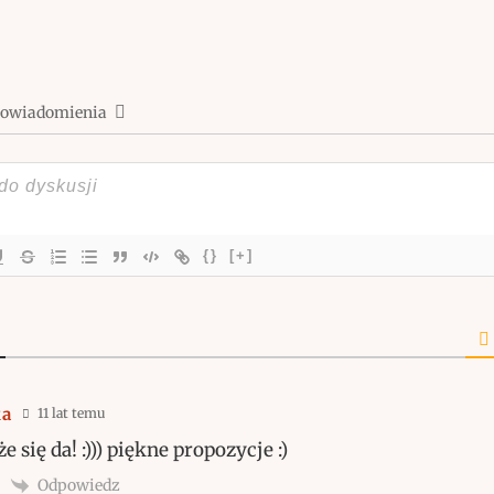
powiadomienia
{}
[+]
ka
11 lat temu
e się da! :))) piękne propozycje :)
Odpowiedz