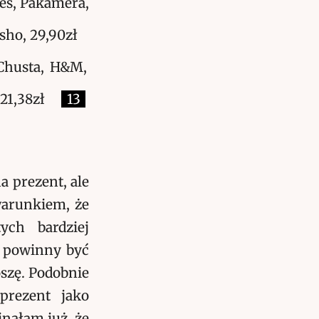
s, Pakamera,
ysho, 29,90zł
husta, H&M,
 21,38zł
13
 prezent, ale
warunkiem, że
ych bardziej
, powinny być
oszę. Podobnie
prezent jako
inałam już, że