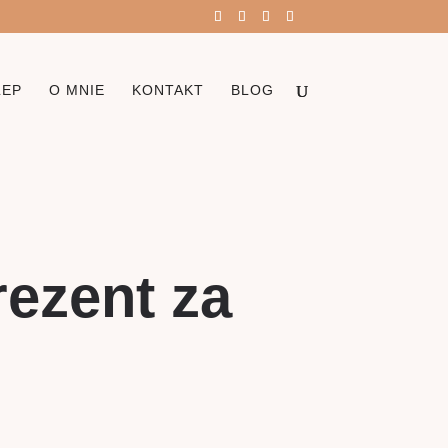
LEP
O MNIE
KONTAKT
BLOG
rezent za