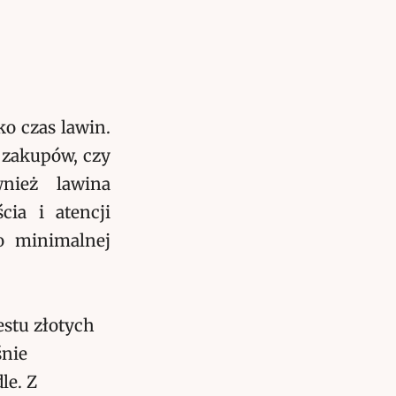
o czas lawin.
 zakupów, czy
wnież lawina
cia i atencji
do minimalnej
estu złotych
śnie
e. Z