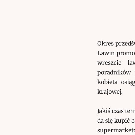
Okres przedś
Lawin promoc
wreszcie la
poradników p
kobieta osią
krajowej.
Jakiś czas te
da się kupić 
supermarket