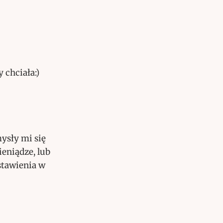
 chciała:)
mysły mi się
ieniądze, lub
stawienia w