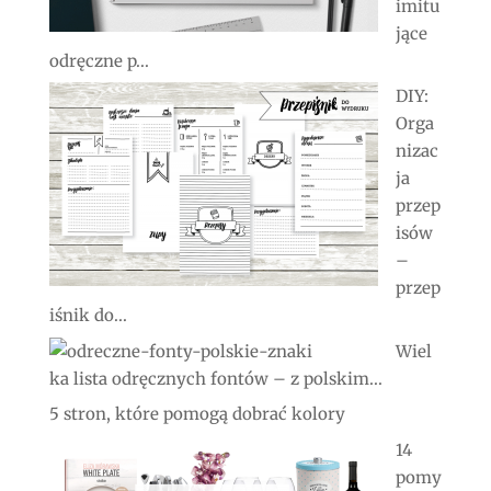
imitu
jące
odręczne p...
DIY:
Orga
nizac
ja
przep
isów
–
przep
iśnik do...
Wiel
ka lista odręcznych fontów – z polskim...
5 stron, które pomogą dobrać kolory
14
pomy