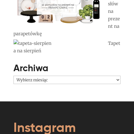
słów
na
preze
nt na
parapetówkę
Tapet
a na sierpień
Archiwa
Archiwa
Instagram