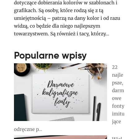
dotyczące dobierania kolorów w szablonach i
grafikach. Są osoby, które rodzą się z tą
umiejętnością – patrzą na dany kolor i od razu
widzą, co będzie dla niego najlepszym
towarzystwem. Są również i tacy, którzy...
Popularne wpisy
22
najle
psze,
darm
owe
fonty
imitu
jące
odręczne p...