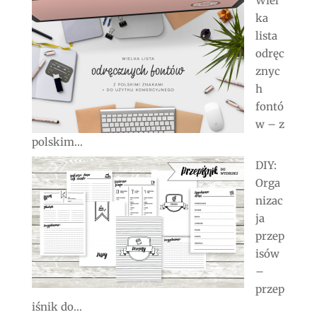
Wiel
ka
lista
odręc
znyc
h
fontó
w – z
polskim...
DIY:
Orga
nizac
ja
przep
isów
–
przep
iśnik do...