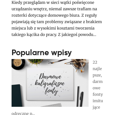
Kiedy przeglądam w sieci wątki poświęcone
urządzaniu wnętrz, niemal zawsze trafiam na
rozterki dotyczące domowego biura. Z reguły
pojawiają się tam problemy związane z brakiem
miejsca lub z wysokimi kosztami tworzenia
takiego kącika do pracy. Z jakiegoś powodu...
Popularne wpisy
22
najle
psze,
darm
owe
fonty
imitu
jące
odręczne p...