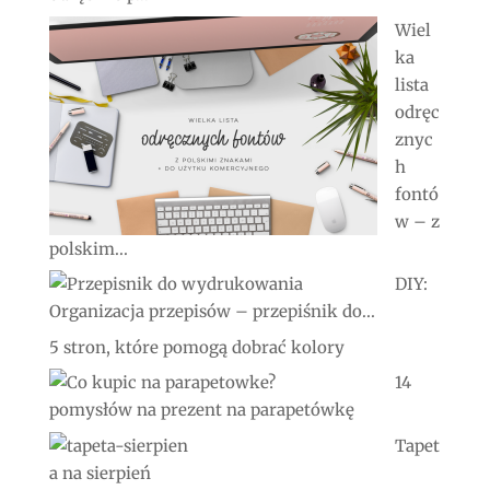
Wiel
ka
lista
odręc
znyc
h
fontó
w – z
polskim...
DIY:
Organizacja przepisów – przepiśnik do...
5 stron, które pomogą dobrać kolory
14
pomysłów na prezent na parapetówkę
Tapet
a na sierpień