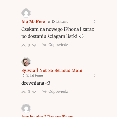
Ala MaKota
10 lat temu
Czekam na nowego iPhona i zaraz
po dostaniu ściągam listki <3
Odpowiedz
0
Sylwia | Not So Serious Mom
10 lat temu
drewniana <3
Odpowiedz
0
Agnieszka I Dream Team