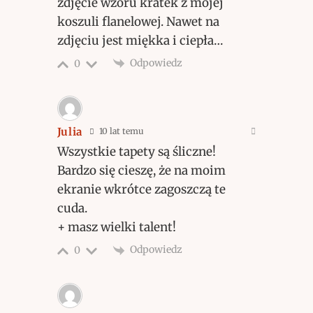
zdjęcie wzoru kratek z mojej
koszuli flanelowej. Nawet na
zdjęciu jest miękka i ciepła…
Odpowiedz
0
Julia
10 lat temu
Wszystkie tapety są śliczne!
Bardzo się cieszę, że na moim
ekranie wkrótce zagoszczą te
cuda.
+ masz wielki talent!
Odpowiedz
0