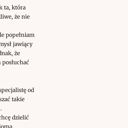
 ta, która
iwe, że nie
gle popełniam
omysł jawiący
dnak, że
m posłuchać
pecjalistę od
szać takie
.
hcę dzielić
ajoma.