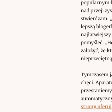
popularnym b
nad przejrzys
stwierdzam: „
lepszą bloge
najłatwiejszy
pomyśleć: „He
założyć, że k
nieprzeciętną 
Tymczasem ja
chęci. Apara
przestaniemy 
automatycznym
strony oferu