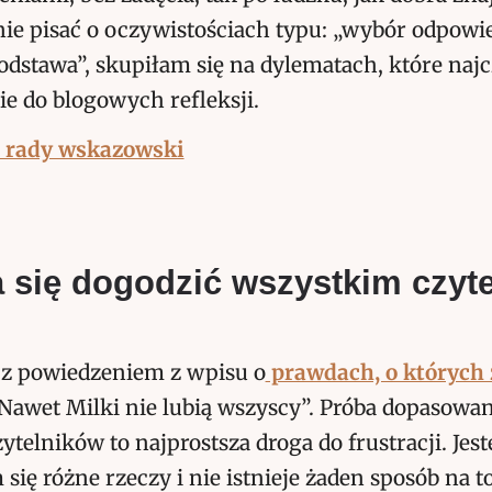
nie pisać o oczywistościach typu: „wybór odpowi
odstawa”, skupiłam się na dylematach, które najc
e do blogowych refleksji.
a się dogodzić wszystkim czyt
k z powiedzeniem z wpisu o
prawdach, o których
Nawet Milki nie lubią wszyscy”. Próba dopasowan
ytelników to najprostsza droga do frustracji. Jes
się różne rzeczy i nie istnieje żaden sposób na t