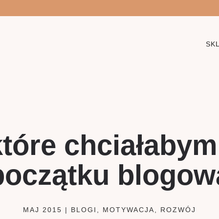
SK
które chciałabym
początku blogow
MAJ 2015
|
BLOGI
,
MOTYWACJA
,
ROZWÓJ