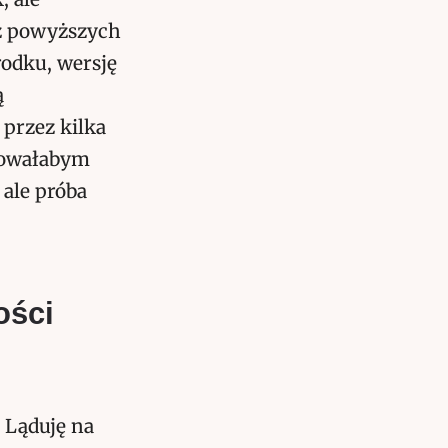
 z powyższych
rodku, wersję
ą
 przez kilka
arowałabym
 ale próba
ości
 Ląduję na