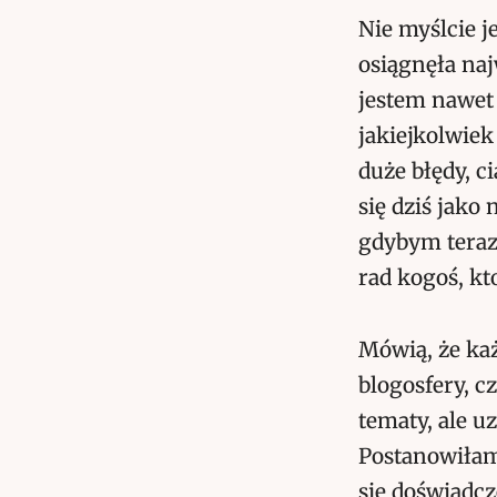
Nie myślcie j
osiągnęła na
jestem nawet 
jakiejkolwiek
duże błędy, c
się dziś jako
gdybym teraz
rad kogoś, kt
Mówią, że każ
blogosfery, c
tematy, ale 
Postanowiłam 
się doświadcz