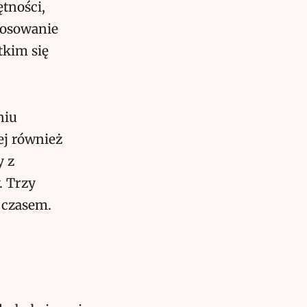
tności,
stosowanie
tkim się
niu
jej również
y z
. Trzy
z czasem.