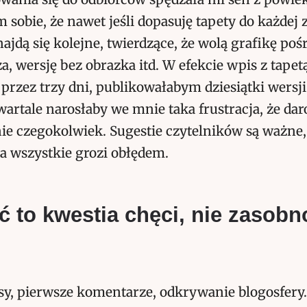
sobie, że nawet jeśli dopasuję tapety do każdej
najdą się kolejne, twierdzące, że wolą grafikę poś
a, wersję bez obrazka itd. W efekcie wpis z tapet
rzez trzy dni, publikowałabym dziesiątki wersji
wartale narosłaby we mnie taka frustracja, że d
ie czegokolwiek. Sugestie czytelników są ważne,
a wszystkie grozi obłędem.
ć to kwestia chęci, nie zasobn
sy, pierwsze komentarze, odkrywanie blogosfery.