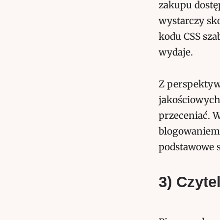
zakupu dostęp
wystarczy sk
kodu CSS szab
wydaje.
Z perspektywy
jakościowych 
przeceniać. W
blogowaniem o
podstawowe sł
3) Czyte