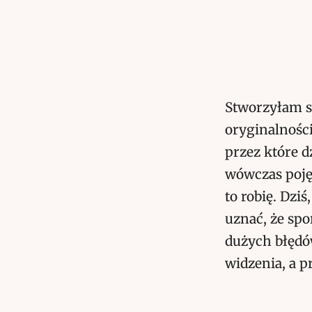
Stworzyłam s
oryginalnośc
przez które d
wówczas pojęc
to robię. Dziś
uznać, że spo
dużych błędó
widzenia, a p