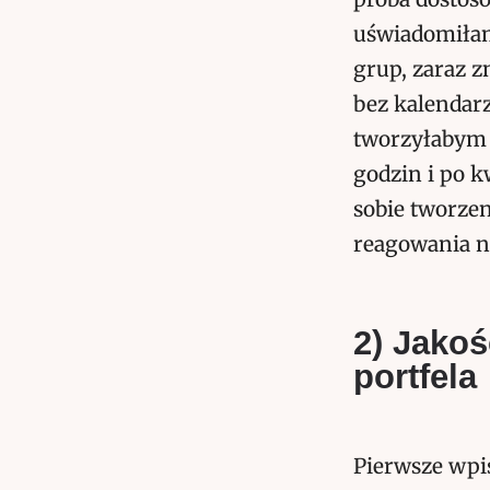
uświadomiłam 
grup, zaraz z
bez kalendarz
tworzyłabym p
godzin i po k
sobie tworzen
reagowania n
2) Jakoś
portfela
Pierwsze wpi