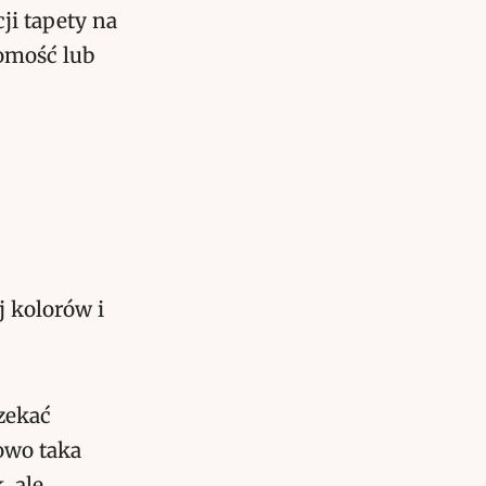
ji tapety na
omość lub
j kolorów i
rzekać
owo taka
, ale