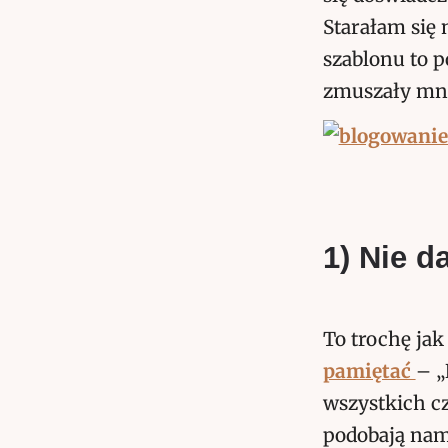
Starałam się 
szablonu to p
zmuszały mni
1) Nie d
To trochę ja
pamiętać
– „
wszystkich cz
podobają nam 