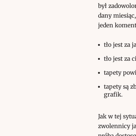
był zadowolon
dany miesiąc
jeden komenta
tło jest za j
tło jest za 
tapety powi
tapety są z
grafik.
Jak w tej syt
zwolennicy ja
próba dostoso