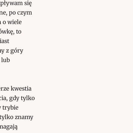
zpływam się
nne, po czym
 o wiele
ówkę, to
iast
my z góry
 lub
rze kwestia
a, gdy tylko
 trybie
 tylko znamy
ymagają