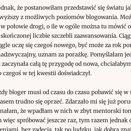
ednak, że postanowiłam przedstawić się światu jak
jwyższy z możliwych poziomów blogowania. Możl
w połowie drogi, o ile w ogóle można tu mówić o
 skończonej liczbie szczebli zaawansowania. Cią
iągle uczę się czegoś nowego, być może za rok p
 nadzwyczajny, uznam za porażkę. Pomyślałam je
 zaczynała całą tę przygodę od nowa, chciałaby
o czegoś w tej kwestii doświadczył.
dy bloger musi od czasu do czasu pobawić się w s
zasem trudno się oprzeć. Zdarzało mi się już poru
uznałam, że wpadłam w nich w zbyt mentorski ton
więc spróbować jeszcze raz, tym razem jednak c
eniami, bez zadęcia, tak po ludzku, jak dobra zn