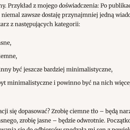
y. Przykład z mojego doświadczenia: Po publikac
, niemal zawsze dostaję przynajmniej jedną wiad
rz z następujących kategorii:
asne,
ciemne,
nny być jeszcze bardziej minimalistyczne,
byt minimalistyczne i powinno być na nich więce
uacji się dopasować? Zrobię ciemne tło – będą na
snego, zrobię jasne – będzie odwrotnie. Początk
wania się do odbiorców spędzała mi sen z powiek