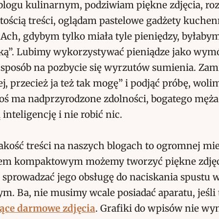
logu kulinarnym, podziwiam piękne zdjęcia, ro
tością treści, oglądam pastelowe gadżety kuche
Ach, gdybym tylko miała tyle pieniędzy, byłabym
rką”. Lubimy wykorzystywać pieniądze jako wym
 sposób na pozbycie się wyrzutów sumienia. Zam
j, przecież ja też tak mogę” i podjąć próbę, woli
toś ma nadprzyrodzone zdolności, bogatego męża
inteligencję i nie robić nic.
kość treści na naszych blogach to ogromnej mie
tem kompaktowym możemy tworzyć piękne zdjęci
sprowadzać jego obsługę do naciskania spustu w
. Ba, nie musimy wcale posiadać aparatu, jeśli
jące darmowe zdjęcia
. Grafiki do wpisów nie w