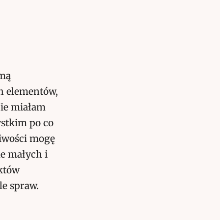
rmą
h elementów,
Nie miałam
ystkim po co
pliwości mogę
le małych i
któw
le spraw.