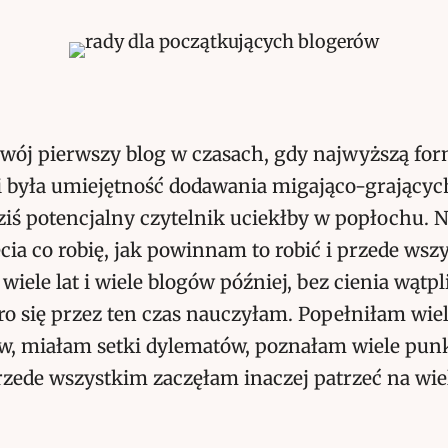
wój pierwszy blog w czasach, gdy najwyższą fo
i była umiejętność dodawania migająco-grającyc
ziś potencjalny czytelnik uciekłby w popłochu. 
ia co robię, jak powinnam to robić i przede wsz
, wiele lat i wiele blogów później, bez cienia wąt
ro się przez ten czas nauczyłam. Popełniłam wie
w, miałam setki dylematów, poznałam wiele pun
rzede wszystkim zaczęłam inaczej patrzeć na wie