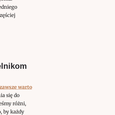
edniego
zęściej
elnikom
 zawsze warto
ia się do
teśmy różni,
o, by każdy