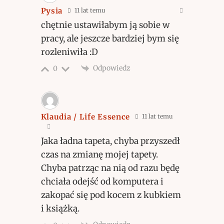
Pysia
11 lat temu
chętnie ustawiłabym ją sobie w
pracy, ale jeszcze bardziej bym się
rozleniwiła :D
Odpowiedz
0
Klaudia / Life Essence
11 lat temu
Jaka ładna tapeta, chyba przyszedł
czas na zmianę mojej tapety.
Chyba patrząc na nią od razu będę
chciała odejść od komputera i
zakopać się pod kocem z kubkiem
i książką.