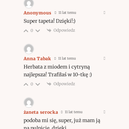
Anonymous
11 lat temu
Super tapeta! Dzięki!:)
Odpowiedz
0
Anna Tabak
11 lat temu
Herbata z miodem i cytryną
najlepsza! Trafiłaś w 10-tkę :)
Odpowiedz
0
żaneta serocka
11 lat temu
podoba mi się, super, już mam ją
na pulpicie, dzięki