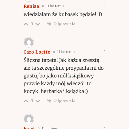
Reniaa
11 lat temu
wiedziałam że kubasek będzie! :D
Odpowiedz
0
Caro Loette
11 lat temu
Śliczna tapeta! Jak każda zresztą,
ale ta szczególnie przypadła mi do
gustu, bo jako mól książkowy
prawie każdy mój wieczór to
kocyk, herbatka i książka :)
Odpowiedz
0
Jussi
11 lat temu