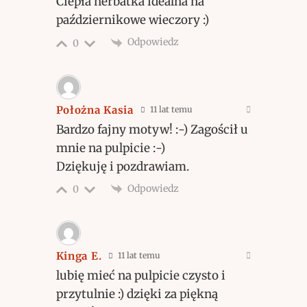
Ciepła herbatka idealna na
październikowe wieczory :)
Odpowiedz
0
Położna Kasia
11 lat temu
Bardzo fajny motyw! :-) Zagościł u
mnie na pulpicie :-)
Dziękuję i pozdrawiam.
Odpowiedz
0
Kinga E.
11 lat temu
lubię mieć na pulpicie czysto i
przytulnie :) dzięki za piękną