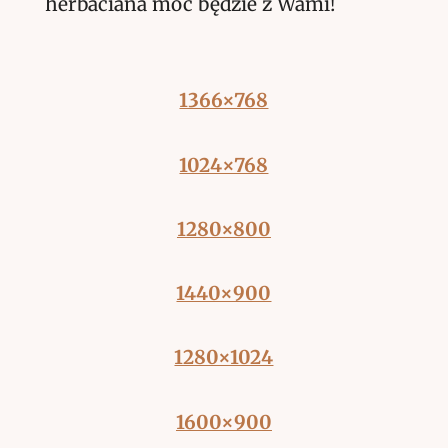
herbaciana moc będzie z Wami!
1366×768
1024×768
1280×800
1440×900
1280×1024
1600×900