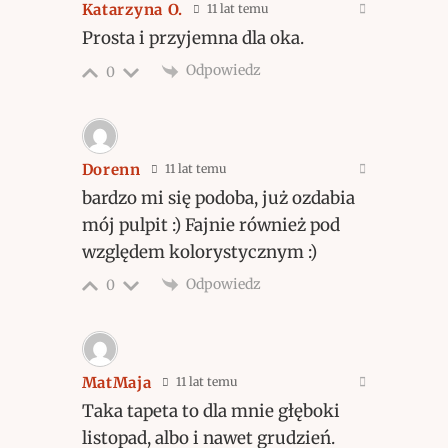
Katarzyna O.
11 lat temu
Prosta i przyjemna dla oka.
Odpowiedz
0
Dorenn
11 lat temu
bardzo mi się podoba, już ozdabia
mój pulpit :) Fajnie również pod
względem kolorystycznym :)
Odpowiedz
0
MatMaja
11 lat temu
Taka tapeta to dla mnie głęboki
listopad, albo i nawet grudzień.