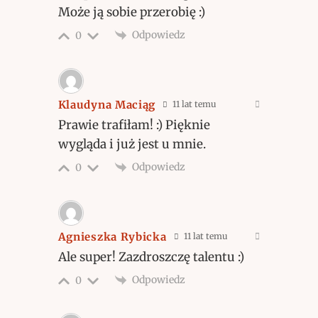
Może ją sobie przerobię :)
Odpowiedz
0
Klaudyna Maciąg
11 lat temu
Prawie trafiłam! :) Pięknie
wygląda i już jest u mnie.
Odpowiedz
0
Agnieszka Rybicka
11 lat temu
Ale super! Zazdroszczę talentu :)
Odpowiedz
0