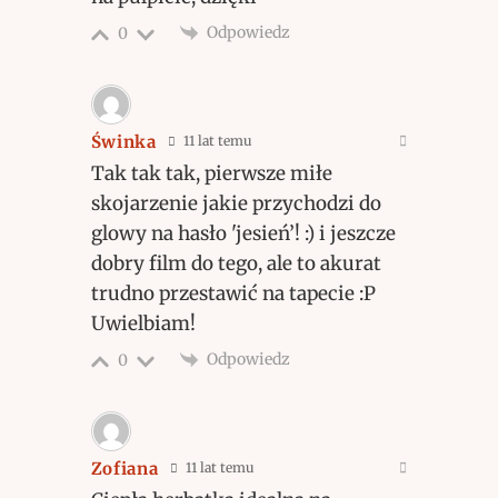
Odpowiedz
0
Świnka
11 lat temu
Tak tak tak, pierwsze miłe
skojarzenie jakie przychodzi do
glowy na hasło 'jesień’! :) i jeszcze
dobry film do tego, ale to akurat
trudno przestawić na tapecie :P
Uwielbiam!
Odpowiedz
0
Zofiana
11 lat temu