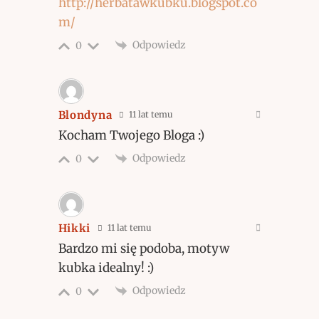
http://herbatawkubku.blogspot.co
m/
Odpowiedz
0
Blondyna
11 lat temu
Kocham Twojego Bloga :)
Odpowiedz
0
Hikki
11 lat temu
Bardzo mi się podoba, motyw
kubka idealny! :)
Odpowiedz
0