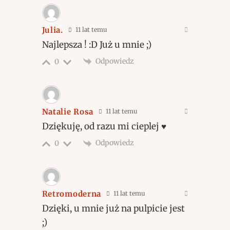
Julia.
11 lat temu
Najlepsza ! :D Już u mnie ;)
Odpowiedz
0
Natalie Rosa
11 lat temu
Dziękuję, od razu mi cieplej ♥
Odpowiedz
0
Retromoderna
11 lat temu
Dzięki, u mnie już na pulpicie jest
;)