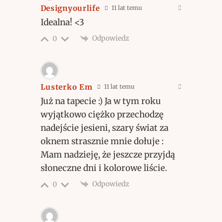
Designyourlife
11 lat temu
Idealna! <3
Odpowiedz
0
Lusterko Em
11 lat temu
Już na tapecie :) Ja w tym roku
wyjątkowo ciężko przechodzę
nadejście jesieni, szary świat za
oknem strasznie mnie dołuje :
Mam nadzieję, że jeszcze przyjdą
słoneczne dni i kolorowe liście.
Odpowiedz
0