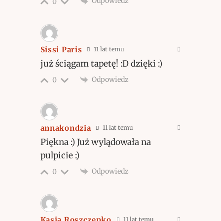
Odpowiedz
0
Sissi Paris
11 lat temu
już ściągam tapetę! :D dzięki :)
Odpowiedz
0
annakondzia
11 lat temu
Piękna :) Już wylądowała na
pulpicie :)
Odpowiedz
0
Kasia Roszczenko
11 lat temu