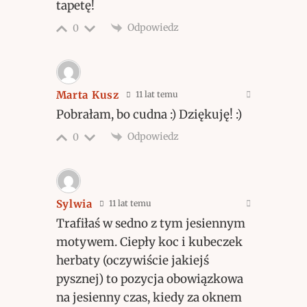
tapetę!
Odpowiedz
0
Marta Kusz
11 lat temu
Pobrałam, bo cudna :) Dziękuję! :)
Odpowiedz
0
Sylwia
11 lat temu
Trafiłaś w sedno z tym jesiennym
motywem. Ciepły koc i kubeczek
herbaty (oczywiście jakiejś
pysznej) to pozycja obowiązkowa
na jesienny czas, kiedy za oknem