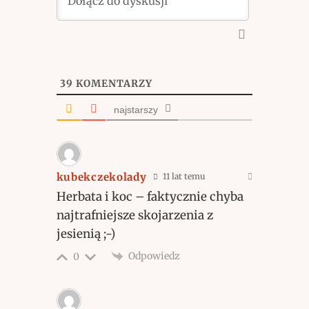
39
KOMENTARZY
najstarszy
kubekczekolady
11 lat temu
Herbata i koc – faktycznie chyba
najtrafniejsze skojarzenia z
jesienią ;-)
Odpowiedz
0