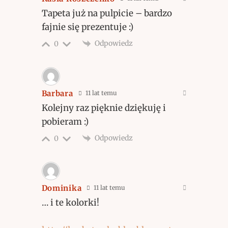
Tapeta już na pulpicie – bardzo
fajnie się prezentuje :)
Odpowiedz
0
Barbara
11 lat temu
Kolejny raz pięknie dziękuję i
pobieram :)
Odpowiedz
0
Dominika
11 lat temu
… i te kolorki!