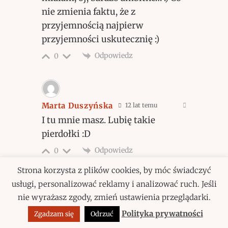
nie zmienia faktu, że z
przyjemnością najpierw
przyjemności uskutecznię :)
Odpowiedz
0
Marta Duszyńska
12 lat temu
I tu mnie masz. Lubię takie
pierdołki :D
Odpowiedz
0
Strona korzysta z plików cookies, by móc świadczyć
usługi, personalizować reklamy i analizować ruch. Jeśli
nie wyrażasz zgody, zmień ustawienia przeglądarki.
A.
12 lat temu
Polityka prywatności
Ja z takim drobiazgiem: mogłabyś
Zgadzam się
Odrzuć