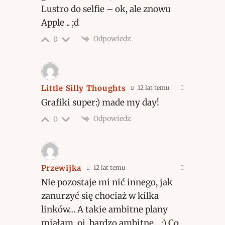
Lustro do selfie – ok, ale znowu
Apple .. ;d
Odpowiedz
0
Little Silly Thoughts
12 lat temu
Grafiki super:) made my day!
Odpowiedz
0
Przewijka
12 lat temu
Nie pozostaje mi nić innego, jak
zanurzyć się chociaż w kilka
linków… A takie ambitne plany
miałam, oj, bardzo ambitne… :) Co