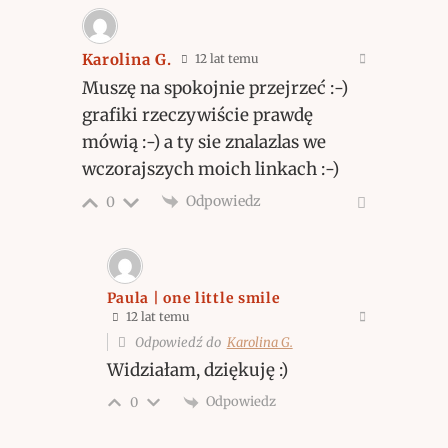
Karolina G.
12 lat temu
Muszę na spokojnie przejrzeć :-)
grafiki rzeczywiście prawdę
mówią :-) a ty sie znalazlas we
wczorajszych moich linkach :-)
Odpowiedz
0
Paula | one little smile
12 lat temu
Odpowiedź do
Karolina G.
Widziałam, dziękuję :)
Odpowiedz
0