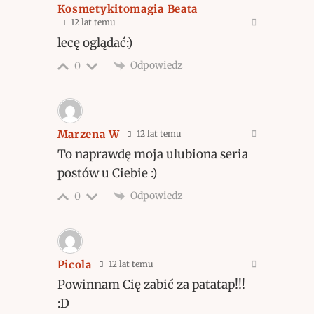
Kosmetykitomagia Beata
12 lat temu
lecę oglądać:)
Odpowiedz
0
Marzena W
12 lat temu
To naprawdę moja ulubiona seria
postów u Ciebie :)
Odpowiedz
0
Picola
12 lat temu
Powinnam Cię zabić za patatap!!!
:D