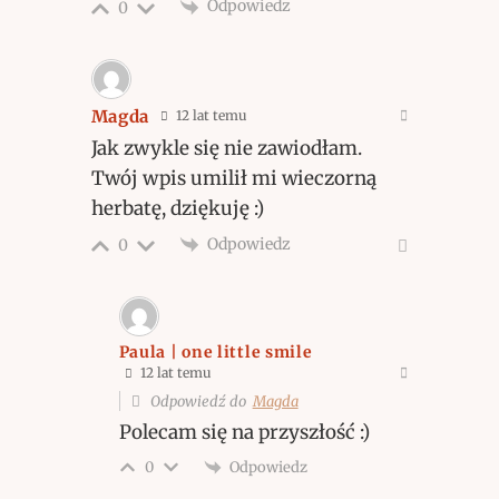
Odpowiedz
0
Magda
12 lat temu
Jak zwykle się nie zawiodłam.
Twój wpis umilił mi wieczorną
herbatę, dziękuję :)
Odpowiedz
0
Paula | one little smile
12 lat temu
Odpowiedź do
Magda
Polecam się na przyszłość :)
Odpowiedz
0