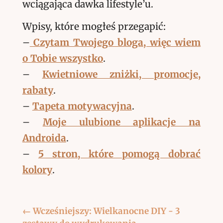
wciągająca dawka lifestyle’u.
Wpisy, które mogłeś przegapić:
–
Czytam Twojego bloga, więc wiem
o Tobie wszystko
.
–
Kwietniowe zniżki, promocje,
rabaty
.
–
Tapeta motywacyjna
.
–
Moje ulubione aplikacje na
Androida
.
–
5 stron, które pomogą dobrać
kolory
.
←
Wcześniejszy: Wielkanocne DIY - 3