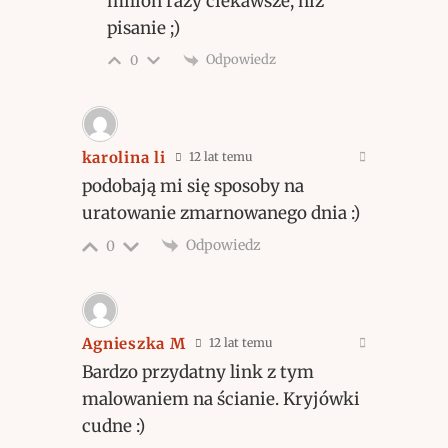
milion razy ciekawsze, niż
pisanie ;)
Odpowiedz
0
karolina li
12 lat temu
podobają mi się sposoby na
uratowanie zmarnowanego dnia :)
Odpowiedz
0
Agnieszka M
12 lat temu
Bardzo przydatny link z tym
malowaniem na ścianie. Kryjówki
cudne :)