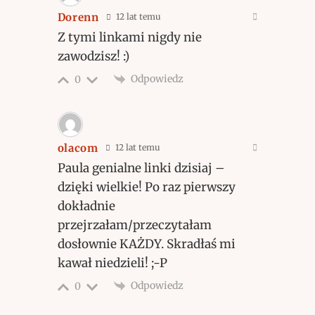
Dorenn
12 lat temu
Z tymi linkami nigdy nie
zawodzisz! :)
Odpowiedz
0
olacom
12 lat temu
Paula genialne linki dzisiaj –
dzięki wielkie! Po raz pierwszy
dokładnie
przejrzałam/przeczytałam
dosłownie KAŻDY. Skradłaś mi
kawał niedzieli! ;-P
Odpowiedz
0