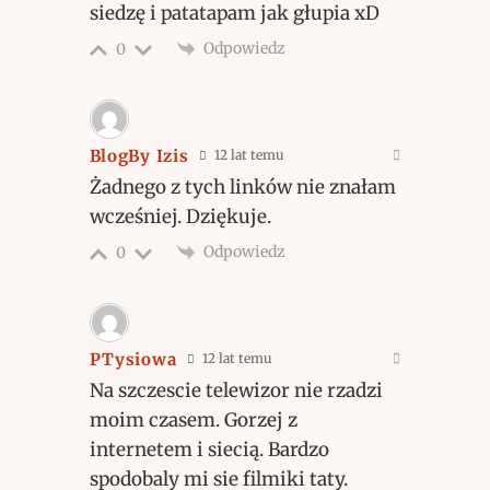
siedzę i patatapam jak głupia xD
Odpowiedz
0
BlogBy Izis
12 lat temu
Żadnego z tych linków nie znałam
wcześniej. Dziękuje.
Odpowiedz
0
PTysiowa
12 lat temu
Na szczescie telewizor nie rzadzi
moim czasem. Gorzej z
internetem i siecią. Bardzo
spodobaly mi sie filmiki taty.