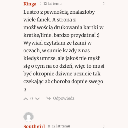
Kinga
12 lat temu
Lustro z pewnością znalazłoby
wiele fanek. A strona z
możliwością drukowania kartki w
kratke/linie, bardzo przydatna! :)
Wywiad czytałam ze łzami w
oczach, w sumie każdy z nas
kiedyś umrze, ale jakoś nie myśli
się o tym na co dzień, więc to musi
być okropnie dziwne uczucie tak
czekając aż choroba dopnie swego
:/
Odpowiedz
0
Southgirl
12 lat temu