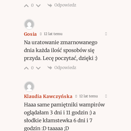
Odpowiedz
0
Gosia
12 lat temu
Na uratowanie zmarnowanego
dnia każda ilość sposobów się
przyda. Lecę poczytać, dzięki :)
Odpowiedz
0
Klaudia Kawczyńska
12 lat temu
Haaa same pamiętniki wampirów
oglądałam 3 dni i 11 godzin :) a
słodkie kłamstewka 6 dni i 7
godzin :D taaaaa ;D