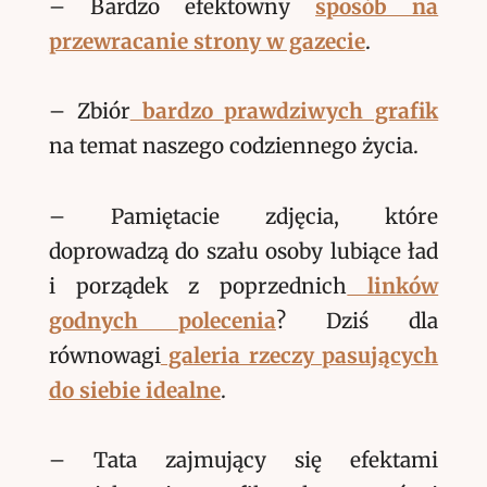
– Bardzo efektowny
sposób na
przewracanie strony w gazecie
.
– Zbiór
bardzo prawdziwych grafik
na temat naszego codziennego życia.
– Pamiętacie zdjęcia, które
doprowadzą do szału osoby lubiące ład
i porządek z poprzednich
linków
godnych polecenia
? Dziś dla
równowagi
galeria rzeczy pasujących
do siebie idealne
.
– Tata zajmujący się efektami