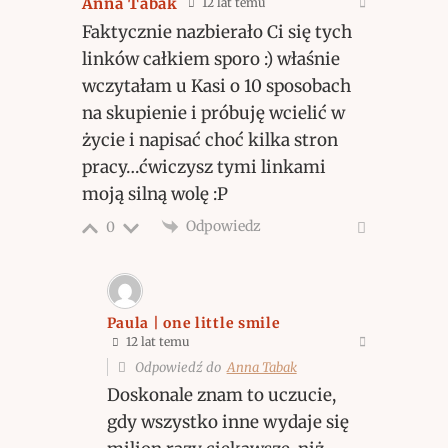
Anna Tabak
12 lat temu
Faktycznie nazbierało Ci się tych
linków całkiem sporo :) właśnie
wczytałam u Kasi o 10 sposobach
na skupienie i próbuję wcielić w
życie i napisać choć kilka stron
pracy…ćwiczysz tymi linkami
moją silną wolę :P
Odpowiedz
0
Paula | one little smile
12 lat temu
Odpowiedź do
Anna Tabak
Doskonale znam to uczucie,
gdy wszystko inne wydaje się