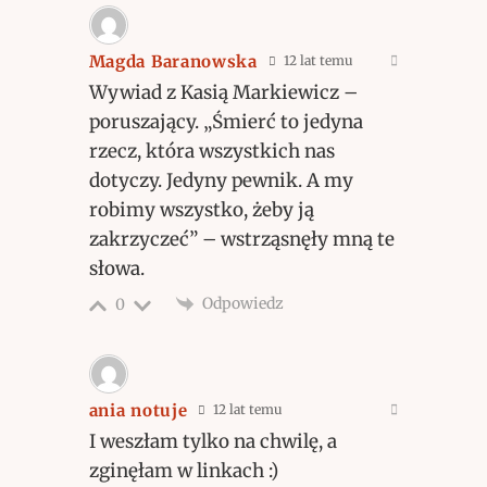
Magda Baranowska
12 lat temu
Wywiad z Kasią Markiewicz –
poruszający. „Śmierć to jedyna
rzecz, która wszystkich nas
dotyczy. Jedyny pewnik. A my
robimy wszystko, żeby ją
zakrzyczeć” – wstrząsnęły mną te
słowa.
Odpowiedz
0
ania notuje
12 lat temu
I weszłam tylko na chwilę, a
zginęłam w linkach :)