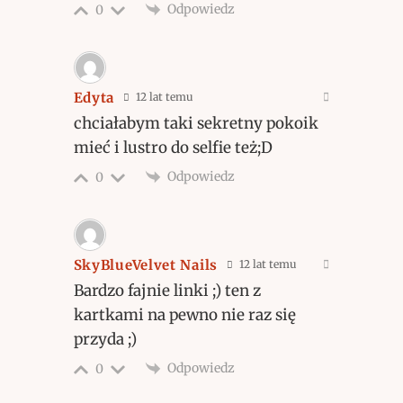
Odpowiedz
0
Edyta
12 lat temu
chciałabym taki sekretny pokoik
mieć i lustro do selfie też;D
Odpowiedz
0
SkyBlueVelvet Nails
12 lat temu
Bardzo fajnie linki ;) ten z
kartkami na pewno nie raz się
przyda ;)
Odpowiedz
0