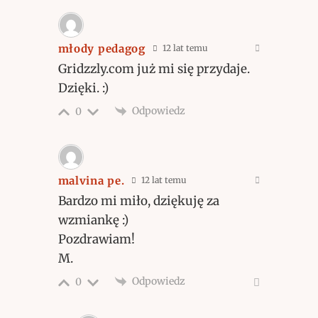
młody pedagog
12 lat temu
Gridzzly.com już mi się przydaje.
Dzięki. :)
Odpowiedz
0
malvina pe.
12 lat temu
Bardzo mi miło, dziękuję za
wzmiankę :)
Pozdrawiam!
M.
Odpowiedz
0