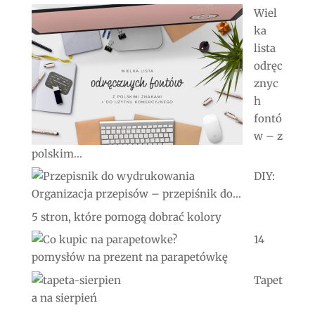
Wiel
ka
lista
odręc
znyc
h
fontó
w – z
polskim...
DIY:
Organizacja przepisów – przepiśnik do...
5 stron, które pomogą dobrać kolory
14
pomysłów na prezent na parapetówkę
Tapet
a na sierpień