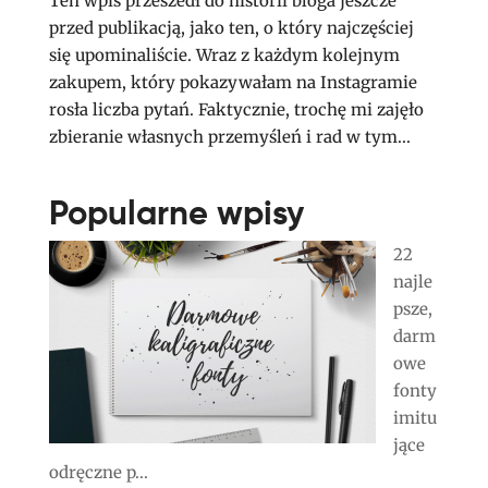
Ten wpis przeszedł do historii bloga jeszcze
przed publikacją, jako ten, o który najczęściej
się upominaliście. Wraz z każdym kolejnym
zakupem, który pokazywałam na Instagramie
rosła liczba pytań. Faktycznie, trochę mi zajęło
zbieranie własnych przemyśleń i rad w tym...
Popularne wpisy
22
najle
psze,
darm
owe
fonty
imitu
jące
odręczne p...