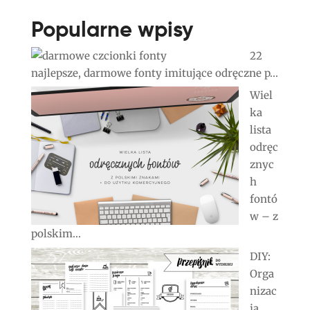
Popularne wpisy
22
najlepsze, darmowe fonty imitujące odręczne p...
Wiel
ka
lista
odręc
znyc
h
fontó
w – z
polskim...
DIY:
Orga
nizac
ja