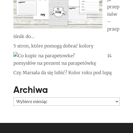
przep
isów
–
przep
iśnik do...
5 stron, które pomogą dobrać kolory
14
pomysłów na prezent na parapetówkę
Czy Marsala da się lubić? Kolor roku pod lupą
Archiwa
Archiwa