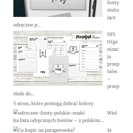
fonty
imitu
jące
odręczne p...
DIY:
Orga
nizac
ja
przep
isów
–
przep
iśnik do...
5 stron, które pomogą dobrać kolory
Wiel
ka lista odręcznych fontów – z polskim...
14