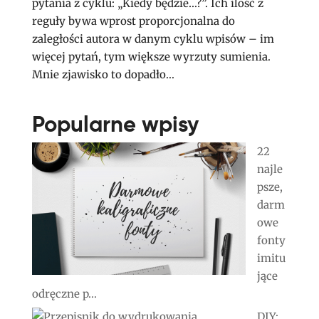
pytania z cyklu: „Kiedy będzie…?”. Ich ilość z
reguły bywa wprost proporcjonalna do
zaległości autora w danym cyklu wpisów – im
więcej pytań, tym większe wyrzuty sumienia.
Mnie zjawisko to dopadło...
Popularne wpisy
22
najle
psze,
darm
owe
fonty
imitu
jące
odręczne p...
DIY: