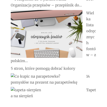
Organizacja przepisów – przepiśnik do...
Wiel
ka
lista
odręc
znyc
h
fontó
w – z
polskim...
5 stron, które pomogą dobrać kolory
14
pomysłów na prezent na parapetówkę
Tapet
a na sierpień