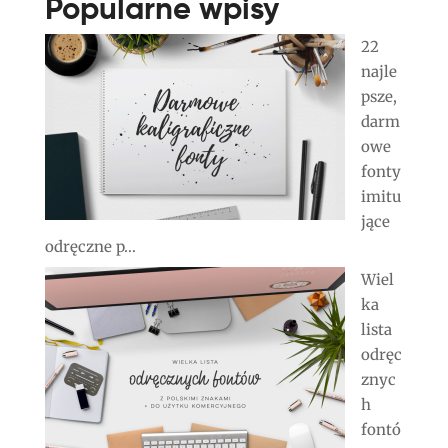
Popularne wpisy
22
najle
psze,
darm
owe
fonty
imitu
jące
odręczne p...
Wiel
ka
lista
odręc
znyc
h
fontó