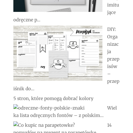
imitu
jące
odręczne p...
DIY:
Orga
nizac
ja
przep
isów
–
przep
iśnik do...
5 stron, które pomogą dobrać kolory
Wiel
ka lista odręcznych fontów – z polskim...
14
pomysłów na prezent na parapetówkę