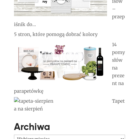
isów
–
przep
iśnik do...
5 stron, które pomogą dobrać kolory
14
pomy
słów
na
preze
nt na
parapetówkę
Tapet
a na sierpień
Archiwa
Archiwa