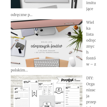
imitu
jące
odręczne p...
Wiel
ka
lista
odręc
znyc
h
fontó
w – z
polskim...
DIY:
Orga
nizac
ja
przep