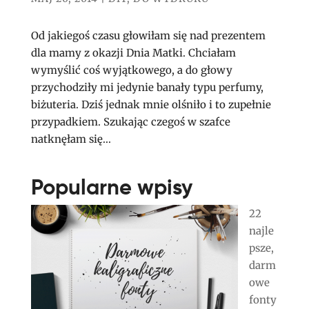
Od jakiegoś czasu głowiłam się nad prezentem
dla mamy z okazji Dnia Matki. Chciałam
wymyślić coś wyjątkowego, a do głowy
przychodziły mi jedynie banały typu perfumy,
biżuteria. Dziś jednak mnie olśniło i to zupełnie
przypadkiem. Szukając czegoś w szafce
natknęłam się...
Popularne wpisy
22
najle
psze,
darm
owe
fonty