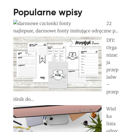
Popularne wpisy
22
najlepsze, darmowe fonty imitujące odręczne p...
DIY:
Orga
nizac
ja
przep
isów
–
przep
iśnik do...
Wiel
ka
lista
odręc