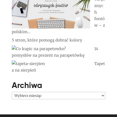
znyc
h
fontó
w – z
polskim...
5 stron, które pomogą dobrać kolory
14
pomysłów na prezent na parapetówkę
Tapet
a na sierpień
Archiwa
Archiwa