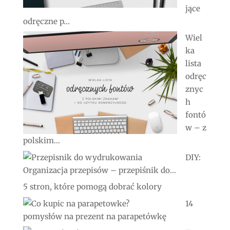
jące
odręczne p...
Wiel
ka
lista
odręc
znyc
h
fontó
w – z
polskim...
DIY:
Organizacja przepisów – przepiśnik do...
5 stron, które pomogą dobrać kolory
14
pomysłów na prezent na parapetówkę