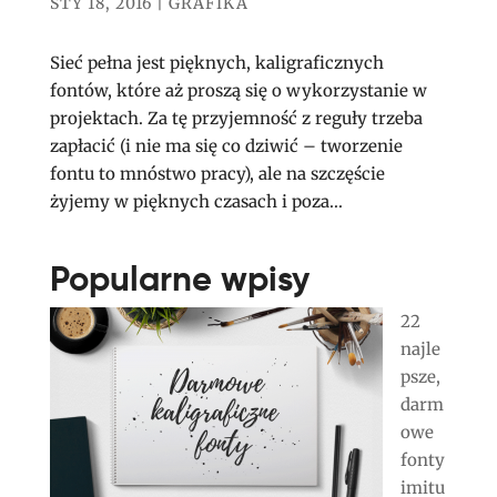
STY 18, 2016
|
GRAFIKA
Sieć pełna jest pięknych, kaligraficznych
fontów, które aż proszą się o wykorzystanie w
projektach. Za tę przyjemność z reguły trzeba
zapłacić (i nie ma się co dziwić – tworzenie
fontu to mnóstwo pracy), ale na szczęście
żyjemy w pięknych czasach i poza...
Popularne wpisy
22
najle
psze,
darm
owe
fonty
imitu