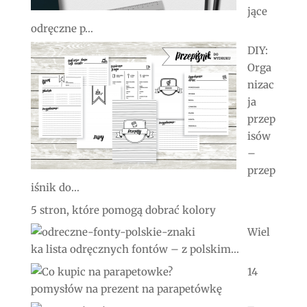
jące
odręczne p...
DIY:
Orga
nizac
ja
przep
isów
–
przep
iśnik do...
5 stron, które pomogą dobrać kolory
Wiel
ka lista odręcznych fontów – z polskim...
14
pomysłów na prezent na parapetówkę