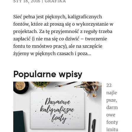
STY 18, 2016
|
GRAFIKA
Sieć pełna jest pięknych, kaligraficznych
fontów, które aż proszą się o wykorzystanie w
projektach. Za tę przyjemność z reguły trzeba
zapłacić (i nie ma się co dziwić – tworzenie
fontu to mnóstwo pracy), ale na szczęście
żyjemy w pięknych czasach i poza...
Popularne wpisy
22
najle
psze,
darm
owe
fonty
imitu