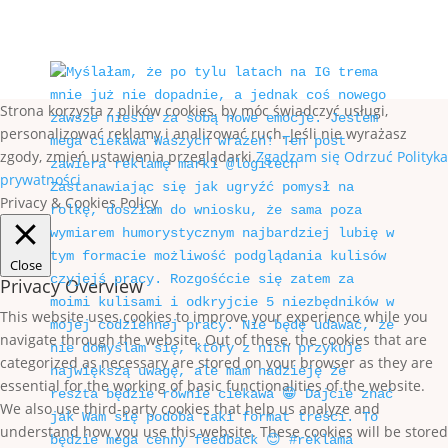
Paulina Szczepańska 2020
Strona korzysta z plików cookies, by móc świadczyć usługi,
personalizować reklamy i analizować ruch. Jeśli nie wyrażasz
zgody, zmień ustawienia przeglądarki.
Zgadzam się
Odrzuć
Polityka
prywatności
Privacy & Cookies Policy
Close
Privacy Overview
This website uses cookies to improve your experience while you
navigate through the website. Out of these, the cookies that are
categorized as necessary are stored on your browser as they are
essential for the working of basic functionalities of the website.
We also use third-party cookies that help us analyze and
understand how you use this website. These cookies will be stored