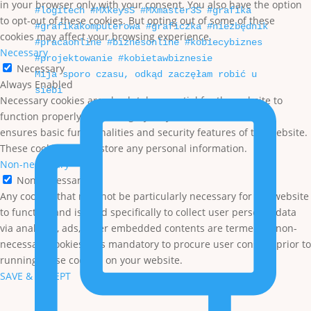
in your browser only with your consent. You also have the option
to opt-out of these cookies. But opting out of some of these
cookies may affect your browsing experience.
Necessary
Necessary
Mija sporo czasu, odkąd zaczęłam robić u
Always Enabled
siebi
Necessary cookies are absolutely essential for the website to
function properly. This category only includes cookies that
ensures basic functionalities and security features of the website.
These cookies do not store any personal information.
Non-necessary
Non-necessary
Any cookies that may not be particularly necessary for the website
to function and is used specifically to collect user personal data
via analytics, ads, other embedded contents are termed as non-
necessary cookies. It is mandatory to procure user consent prior to
running these cookies on your website.
SAVE & ACCEPT