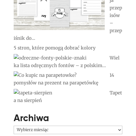
ja
przep
isów
–
przep
iśnik do...
5 stron, które pomogą dobrać kolory
Wiel
ka lista odręcznych fontów – z polskim...
14
pomysłów na prezent na parapetówkę
Tapet
a na sierpień
Archiwa
Archiwa