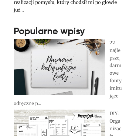
realizacji pomysłu, który chodził mi po głowie
już...
Popularne wpisy
22
najle
psze,
darm
owe
fonty
imitu
jące
odręczne p...
DIY:
Orga
nizac