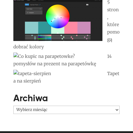
5
stron
,
które
pomo
gą
dobrać kolory
14
pomysłów na prezent na parapetówkę
Tapet
a na sierpień
Archiwa
Archiwa