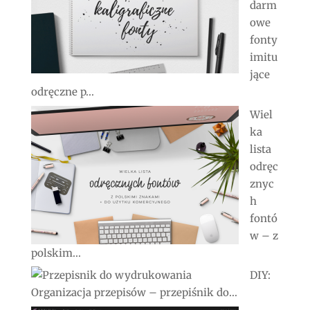
darm
owe
fonty
imitu
jące
odręczne p...
Wiel
ka
lista
odręc
znyc
h
fontó
w – z
polskim...
DIY:
Organizacja przepisów – przepiśnik do...