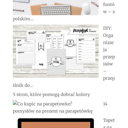
fontó
w – z
polskim...
DIY:
Orga
nizac
ja
przep
isów
–
przep
iśnik do...
5 stron, które pomogą dobrać kolory
14
pomysłów na prezent na parapetówkę
Tapet
a na