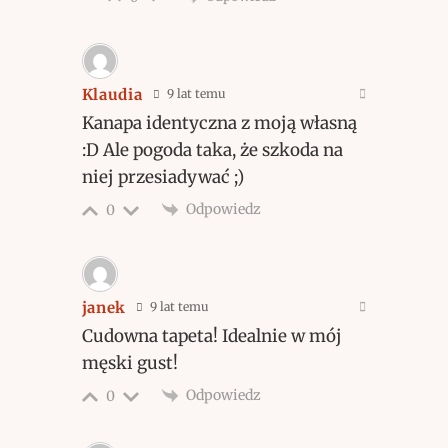
Klaudia
9 lat temu
Kanapa identyczna z moją własną
:D Ale pogoda taka, że szkoda na
niej przesiadywać ;)
Odpowiedz
0
janek
9 lat temu
Cudowna tapeta! Idealnie w mój
męski gust!
Odpowiedz
0