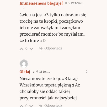
Immenseness bloguje!
9 lat temu
świetna jest <3 tylko nabrałam się
trochę na te kropki, początkowo
ich nie zauważyłam i zaczęłam
przecierać monitor bo myślałam,
że to kurz xD
Odpowiedz
0
OlciaJ
9 lat temu
Niesamowite, że to już 3 lata;)
Wrześniowa tapeta piękną :) Aż
chciałoby się oddać takiej
przyjemności jak najszybciej
Odpowiedz
0