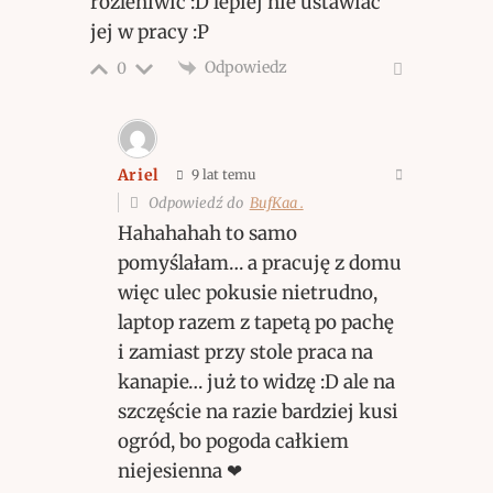
rozleniwić :D lepiej nie ustawiać
jej w pracy :P
Odpowiedz
0
Ariel
9 lat temu
Odpowiedź do
BufKaa .
Hahahahah to samo
pomyślałam… a pracuję z domu
więc ulec pokusie nietrudno,
laptop razem z tapetą po pachę
i zamiast przy stole praca na
kanapie… już to widzę :D ale na
szczęście na razie bardziej kusi
ogród, bo pogoda całkiem
niejesienna ❤