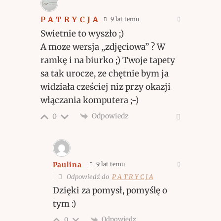
P A T R Y C J A
9 lat temu
Swietnie to wyszło ;)
A moze wersja „zdjęciowa” ? W
ramkę i na biurko ;) Twoje tapety
sa tak urocze, ze chętnie bym ja
widziała cześciej niz przy okazji
włączania komputera ;-)
Odpowiedz
0
Paulina
9 lat temu
Odpowiedź do
P A T R Y C J A
Dzięki za pomysł, pomyślę o
tym :)
Odpowiedz
0