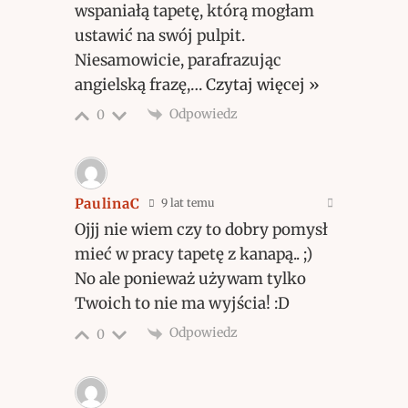
wspaniałą tapetę, którą mogłam
ustawić na swój pulpit.
Niesamowicie, parafrazując
angielską frazę,
…
Czytaj więcej »
Odpowiedz
0
PaulinaC
9 lat temu
Ojjj nie wiem czy to dobry pomysł
mieć w pracy tapetę z kanapą.. ;)
No ale ponieważ używam tylko
Twoich to nie ma wyjścia! :D
Odpowiedz
0