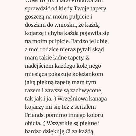
Wow! to już 3 lata! Próbowałam
sprawdzić od kiedy Twoje tapety
goszczą na moim pulpicie i
doszłam do wniosku, że każdą
kojarzę i chyba każda pojawiła się
na moim pulpicie. Bardzo je lubię,
a moi rodzice nieraz pytali skąd
mam takie ładne tapety. Z
nadejściem każdego kolejnego
miesiąca pokazuje koleżankom
jaką piękną tapetę mam tym
razem i zawsze są zachwycone,
tak jak i ja. :) Wrześniowa kanapa
kojarzy mi się też z serialem
Friends, pomimo innego koloru
obicia. ;) Wszystkie są piękne i
bardzo dziękuję Ci za każdą