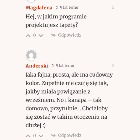
Magdalena
9 lat temu
Hej, w jakim programie
projektujesz tapety?
Odpowiedz
0
Anderski
9 lat temu
Jaka fajna, prosta, ale ma cudowny
kolor. Zupełnie nie czuję się tak,
jakby miała powiązanie z
wrześniem. No i kanapa – tak
domowo, przytulnie… Chciałoby
się zostać w takim otoczeniu na
dłużej :)
Odpowiedz
0