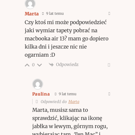
Marta
9 lat temu
Czy ktoś mi może podpowiedzieć
jaki wymiar tapety pobrać na
macbooka air 13? mam go dopiero
kilka dni i jeszcze nic nie
ogarniam :D
Odpowiedz
0
Paulina
9 lat temu
Odpowiedź do
Marta
Marta, musisz sama to
sprawdzić, klikając na ikonę
jabłka w lewym, górnym rogu,
wybierając tam „Ten Mac” i