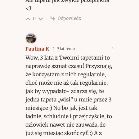
<3
Odpowiedz
0
Paulina K
9 lat temu
Wow, 3 lata z Twoimi tapetami to
naprawdę szmat czasu! Przyznaję,
że korzystam z nich regularnie,
choć może nie aż tak regularnie,
jak by wypadało- zdarza się, że
jedna tapeta „wisi” u mnie przez 3
miesiące :) No bo jak jest tak
ładnie, schludnie i przejrzyście, to
człowiek nawet nie zauważa, że
już się miesiąc skończył! :) A z