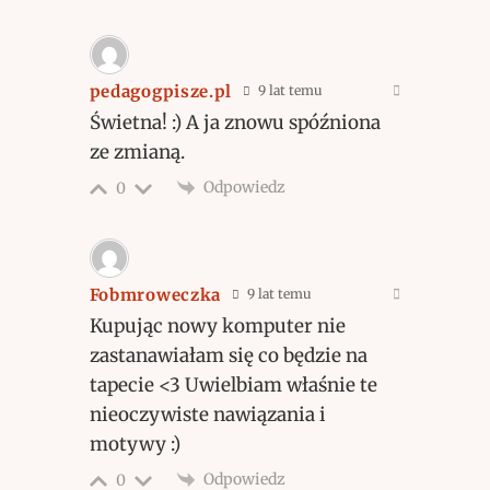
pedagogpisze.pl
9 lat temu
Świetna! :) A ja znowu spóźniona
ze zmianą.
Odpowiedz
0
Fobmroweczka
9 lat temu
Kupując nowy komputer nie
zastanawiałam się co będzie na
tapecie <3 Uwielbiam właśnie te
nieoczywiste nawiązania i
motywy :)
Odpowiedz
0