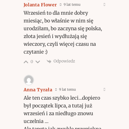
Jolanta Flower
9 lat temu
Wrzesień to dla mnie dobry
miesiąc, bo właśnie w nim się
urodziłam, bo zaczyna się polska,
złota jesień i wydłużają się
wieczory, czyli więcej czasu na
czytanie :)
Odpowiedz
0
Anna Tyrała
9 lat temu
Ale ten czas szybko leci…dopiero
był początek lipca, a tutaj już
wrzesień i za niedługo znowu
uczelnia …
Ale tapeta jak zwykle przepiękna