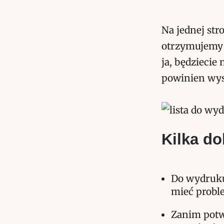
Na jednej stro
otrzymujemy d
ja, będzieci
powinien wys
Kilka d
Do wydruku
mieć probl
Zanim potw