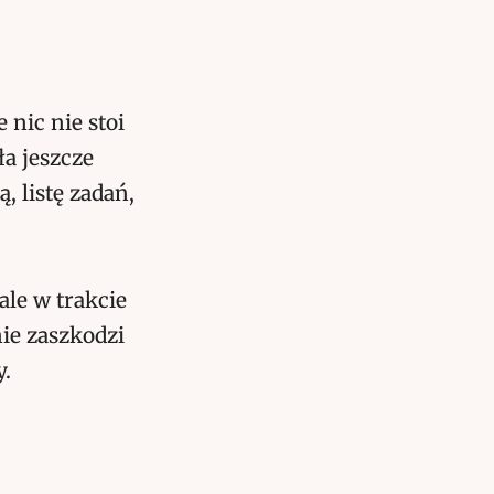
 nic nie stoi
ła jeszcze
, listę zadań,
le w trakcie
ie zaszkodzi
y.