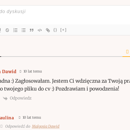
{}
[+]
a Dawid
10 lat temu
adna :) Zagłosowałam. Jestem Ci wdzięczna za Twoją p
 twojego pliku do cv :) Pozdrawiam i powodzenia!
Odpowiedz
aulina
10 lat temu
Odpowiedź do
Malgosia Dawid