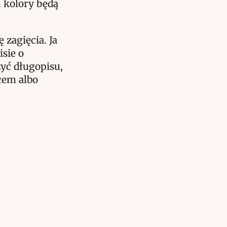
 kolory będą
 zagięcia. Ja
sie o
żyć długopisu,
cem albo