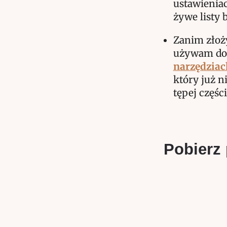
ustawienia
żywe listy 
Zanim złoży
używam do 
narzędziac
który już 
tępej częśc
Pobierz 