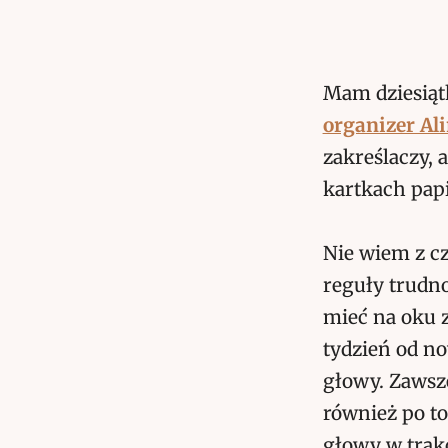
Mam dziesiąt
organizer Al
zakreślaczy, 
kartkach papi
Nie wiem z cz
reguły trudno
mieć na oku 
tydzień od no
głowy. Zawsze
również po to
głowy w trak