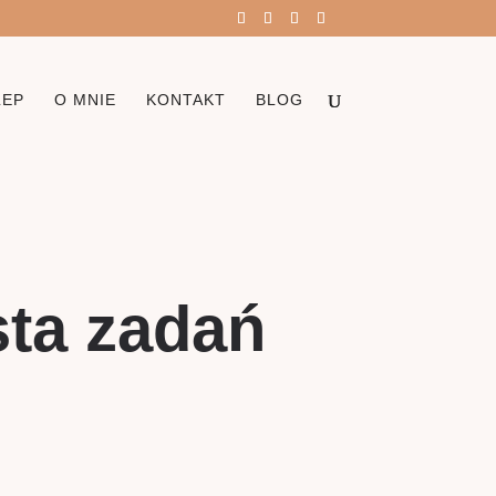
LEP
O MNIE
KONTAKT
BLOG
sta zadań