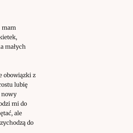
e, mam
kietek,
 na małych
e obowiązki z
ostu lubię
y nowy
odzi mi do
ętać, ale
rzychodzą do