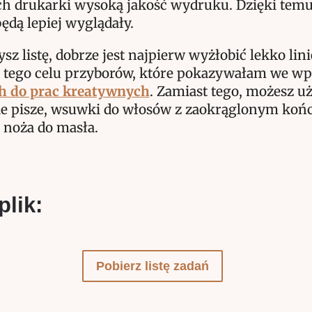
ch drukarki wysoką jakość wydruku. Dzięki temu
będą lepiej wyglądały.
sz listę, dobrze jest najpierw wyżłobić lekko linię
tego celu przyborów, które pokazywałam we wpi
h do prac kreatywnych
. Zamiast tego, możesz u
nie pisze, wsuwki do włosów z zaokrąglonym koń
i noża do masła.
plik:
Pobierz listę zadań