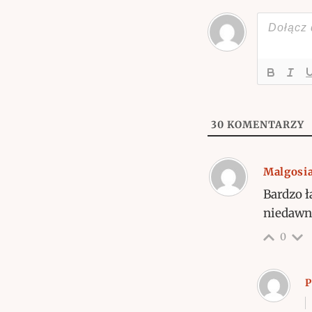
30
KOMENTARZY
Malgosi
Bardzo ł
niedawno
0
P