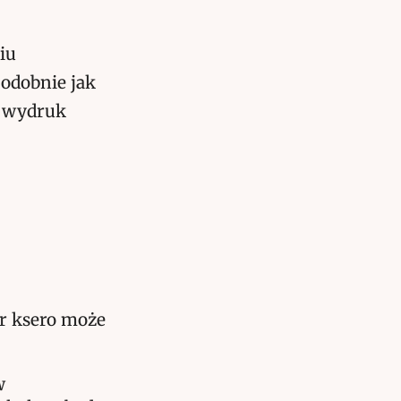
iu
podobnie jak
n wydruk
r ksero może
w