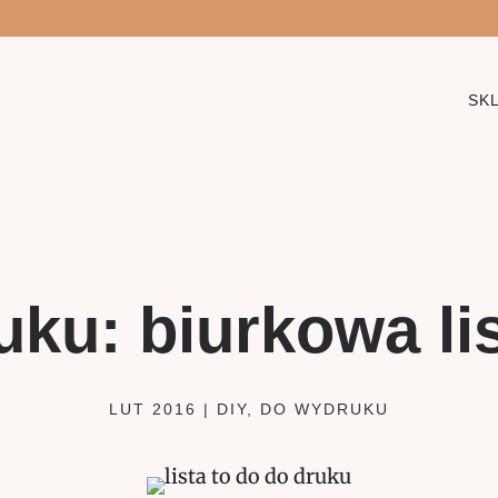
SK
ku: biurkowa li
LUT 2016
|
DIY
,
DO WYDRUKU