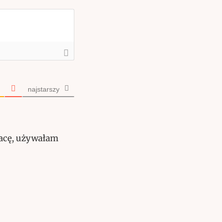
najstarszy
racę, używałam