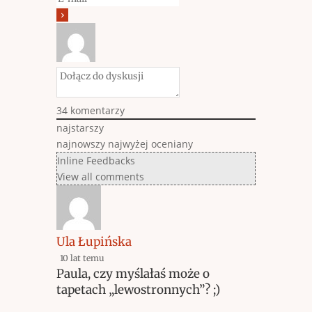
34
komentarzy
najstarszy
najnowszy
najwyżej oceniany
Inline Feedbacks
View all comments
Ula Łupińska
10 lat temu
Paula, czy myślałaś może o
tapetach „lewostronnych”? ;)