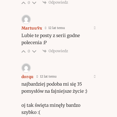
Odpowiedz
0
Martuu9x
12 lat temu
Lubie te posty z serii godne
polecenia :P
Odpowiedz
0
dorqu
12 lat temu
najbardziej podoba mi się 35
pomysłów na fajniejsze życie :)
oj tak święta minęły bardzo
szybko :(