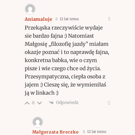
Aniamaluje
12 lat temu
Przekąska rzeczywiście wydaje
sie bardzo fajna :) Natomiast
Małgosię „filozofię jazdy” miałam
okazje poznać i to naprawdę fajna,
konkretna babka, wie o czym
pisze i wie czego chce od życia.
Przesympatyczna, ciepła osoba z
jajem :) Cieszę się, że wymieniłaś
ją w linkach :)
Odpowiedz
0
Małgorzata Breczko
12 lat temu