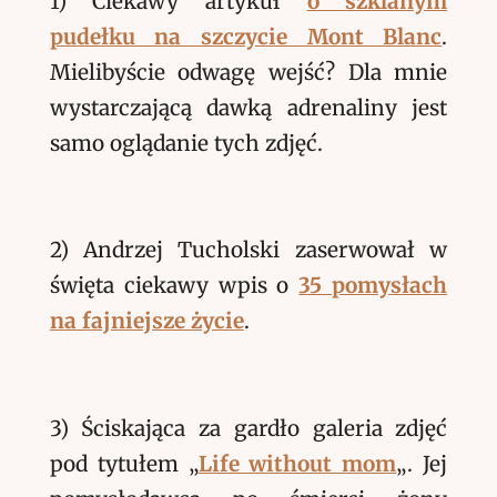
1) Ciekawy artykuł
o szklanym
pudełku na szczycie Mont Blanc
.
Mielibyście odwagę wejść? Dla mnie
wystarczającą dawką adrenaliny jest
samo oglądanie tych zdjęć.
2) Andrzej Tucholski zaserwował w
święta ciekawy wpis o
35 pomysłach
na fajniejsze życie
.
3) Ściskająca za gardło galeria zdjęć
pod tytułem „
Life without mom
„. Jej