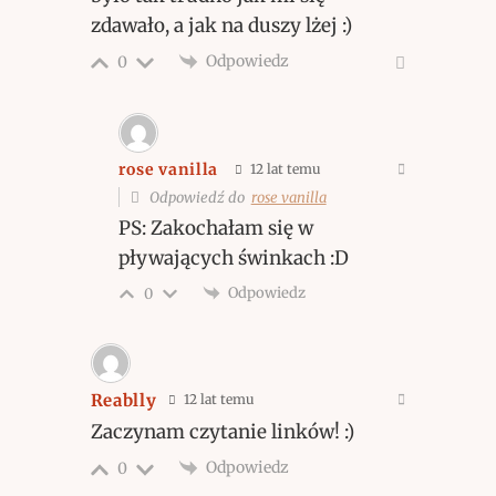
zdawało, a jak na duszy lżej :)
Odpowiedz
0
rose vanilla
12 lat temu
Odpowiedź do
rose vanilla
PS: Zakochałam się w
pływających świnkach :D
Odpowiedz
0
Reablly
12 lat temu
Zaczynam czytanie linków! :)
Odpowiedz
0