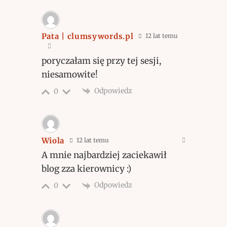
Pata | clumsywords.pl
12 lat temu
poryczałam się przy tej sesji,
niesamowite!
Odpowiedz
0
Wiola
12 lat temu
A mnie najbardziej zaciekawił
blog zza kierownicy :)
Odpowiedz
0