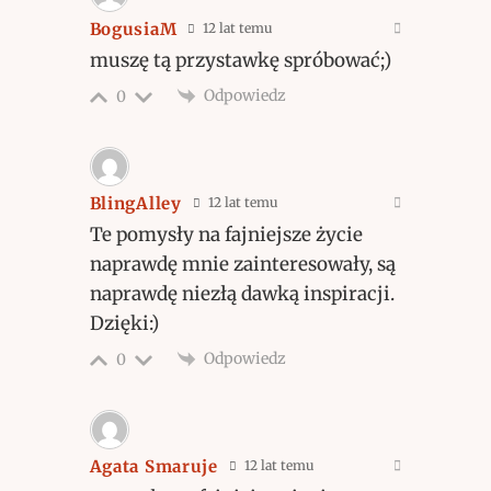
BogusiaM
12 lat temu
muszę tą przystawkę spróbować;)
Odpowiedz
0
BlingAlley
12 lat temu
Te pomysły na fajniejsze życie
naprawdę mnie zainteresowały, są
naprawdę niezłą dawką inspiracji.
Dzięki:)
Odpowiedz
0
Agata Smaruje
12 lat temu