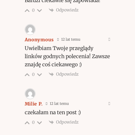
Bardzi ciekawie się zapowiada!
Odpowiedz
0
Anonymous
12 lat temu
Uwielbiam Twoje przeglądy
linków godnych polecenia! Zawsze
znajdę coś ciekawego :)
Odpowiedz
0
Milie P.
12 lat temu
czekałam na ten post :)
Odpowiedz
0