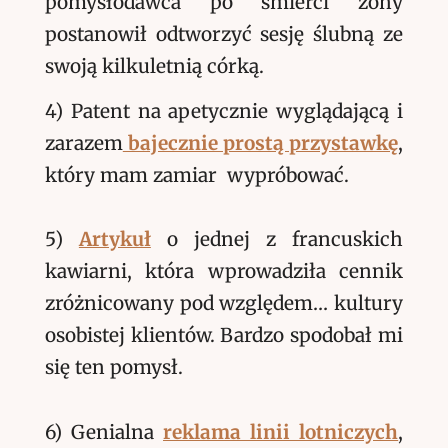
pomysłodawca po śmierci żony
postanowił odtworzyć sesję ślubną ze
swoją kilkuletnią córką.
4) Patent na apetycznie wyglądającą i
zarazem
bajecznie prostą przystawkę
,
który mam zamiar wypróbować.
5)
Artykuł
o jednej z francuskich
kawiarni, która wprowadziła cennik
zróżnicowany pod względem… kultury
osobistej klientów. Bardzo spodobał mi
się ten pomysł.
6) Genialna
reklama linii lotniczych
,