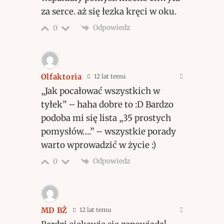
za serce. aż się łezka kręci w oku.
Odpowiedz
0
Olfaktoria
12 lat temu
„Jak pocałować wszystkich w
tyłek” – haha dobre to :D Bardzo
podoba mi się lista „35 prostych
pomysłów….” – wszystkie porady
warto wprowadzić w życie :)
Odpowiedz
0
MD BŻ
12 lat temu