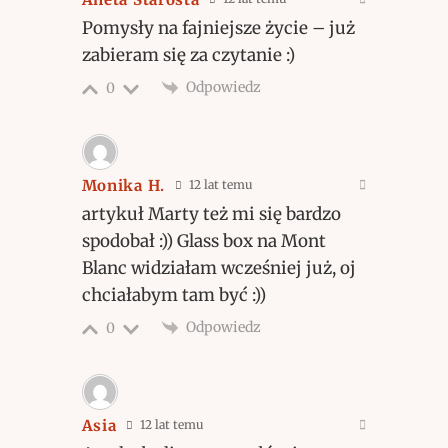
Pomysły na fajniejsze życie – już
zabieram się za czytanie :)
Odpowiedz
0
Monika H.
12 lat temu
artykuł Marty też mi się bardzo
spodobał :)) Glass box na Mont
Blanc widziałam wcześniej już, oj
chciałabym tam być :))
Odpowiedz
0
Asia
12 lat temu