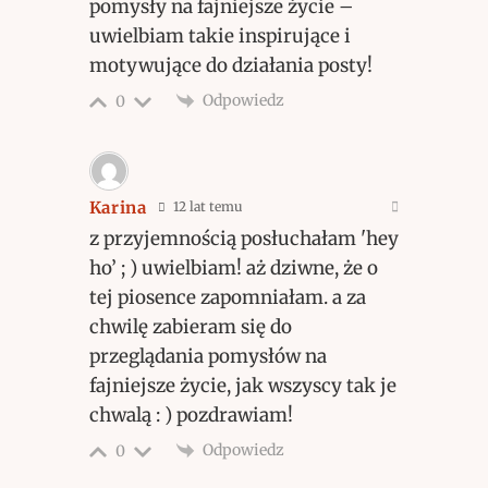
pomysły na fajniejsze życie –
uwielbiam takie inspirujące i
motywujące do działania posty!
Odpowiedz
0
Karina
12 lat temu
z przyjemnością posłuchałam 'hey
ho’ ; ) uwielbiam! aż dziwne, że o
tej piosence zapomniałam. a za
chwilę zabieram się do
przeglądania pomysłów na
fajniejsze życie, jak wszyscy tak je
chwalą : ) pozdrawiam!
Odpowiedz
0