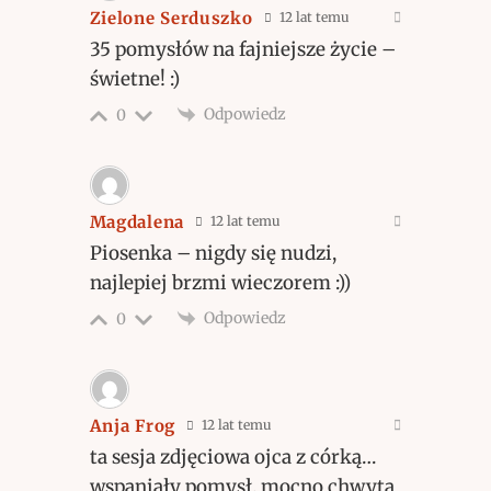
Zielone Serduszko
12 lat temu
35 pomysłów na fajniejsze życie –
świetne! :)
Odpowiedz
0
Magdalena
12 lat temu
Piosenka – nigdy się nudzi,
najlepiej brzmi wieczorem :))
Odpowiedz
0
Anja Frog
12 lat temu
ta sesja zdjęciowa ojca z córką…
wspaniały pomysł. mocno chwyta