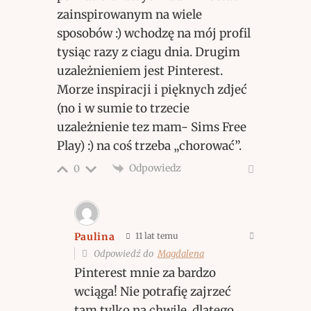
zainspirowanym na wiele
sposobów :) wchodzę na mój profil
tysiąc razy z ciagu dnia. Drugim
uzależnieniem jest Pinterest.
Morze inspiracji i pięknych zdjeć
(no i w sumie to trzecie
uzależnienie tez mam- Sims Free
Play) :) na coś trzeba „chorować”.
Odpowiedz
0
Paulina
11 lat temu
Odpowiedź do
Magdalena
Pinterest mnie za bardzo
wciąga! Nie potrafię zajrzeć
tam tylko na chwilę, dlatego