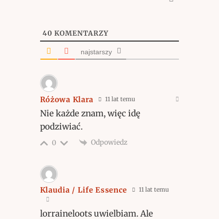
40
KOMENTARZY
najstarszy
Różowa Klara
11 lat temu
Nie każde znam, więc idę
podziwiać.
Odpowiedz
0
Klaudia / Life Essence
11 lat temu
lorraineloots uwielbiam. Ale