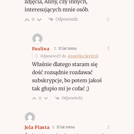
zdjęcia, Aliny, czy innych,
interesujących mnie osób.
Odpowiedz
0
Paulina
11 lat temu
Odpowiedź do
Angelika Berdzik
Właśnie dlatego staram się
dość rozsądnie rozdawać
subskrypcje, bo potem jakoś
tak głupio mi je cofać ;)
Odpowiedz
0
Jola Piasta
11 lat temu