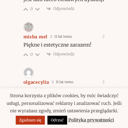
Odpowiedz
0
misha mel
11 lat temu
Piękne i estetyczne zarazem!
Odpowiedz
0
olgacecylia
11 lat temu
Zupełnie inaczej postrzegam
Strona korzysta z plików cookies, by móc świadczyć
Instagram niż Ty :-) Dla mnie
usługi, personalizować reklamy i analizować ruch. Jeśli
najbardziej wartościową rzeczą w
nie wyrażasz zgody, zmień ustawienia przeglądarki.
tych zdjęciach jest ich
Polityka prywatności
Zgadzam się
Odrzuć
autentyczność i „świeżość”.