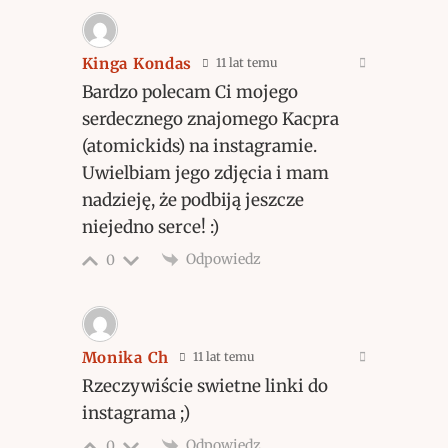
Kinga Kondas
11 lat temu
Bardzo polecam Ci mojego
serdecznego znajomego Kacpra
(atomickids) na instagramie.
Uwielbiam jego zdjęcia i mam
nadzieję, że podbiją jeszcze
niejedno serce! :)
Odpowiedz
0
Monika Ch
11 lat temu
Rzeczywiście swietne linki do
instagrama ;)
Odpowiedz
0