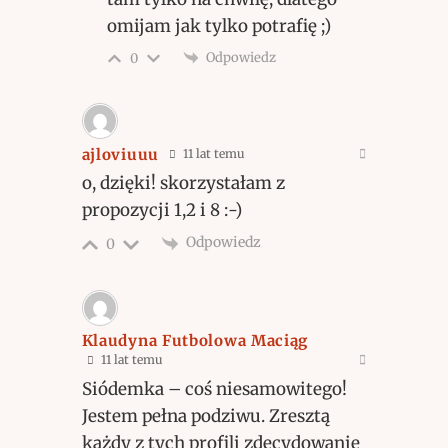
omijam jak tylko potrafię ;)
Odpowiedz
0
ajloviuuu
11 lat temu
o, dzięki! skorzystałam z
propozycji 1,2 i 8 :-)
Odpowiedz
0
Klaudyna Futbolowa Maciąg
11 lat temu
Siódemka – coś niesamowitego!
Jestem pełna podziwu. Zresztą
każdy z tych profili zdecydowanie