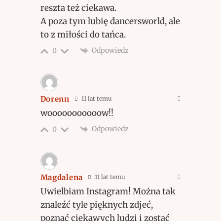
reszta też ciekawa.
A poza tym lubię dancersworld, ale
to z miłości do tańca.
Odpowiedz
0
Dorenn
11 lat temu
wooooooooooow!!
Odpowiedz
0
Magdalena
11 lat temu
Uwielbiam Instagram! Można tak
znaleźć tyle pięknych zdjeć,
poznać ciekawych ludzi i zostać