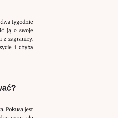
 dwa tygodnie
ić ją o swoje
 z zagranicy.
zycie i chyba
wać?
. Pokusa jest
kie ceny, ale