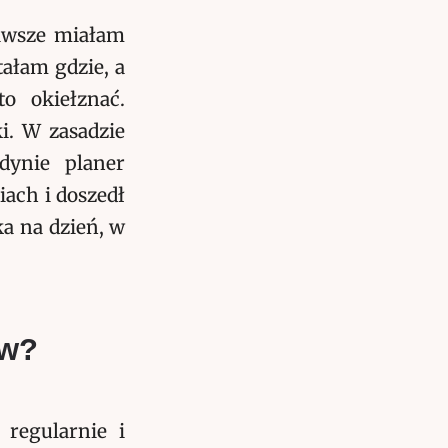
awsze miałam
ałam gdzie, a
to okiełznać.
i. W zasadzie
dynie planer
iach i doszedł
ka na dzień, w
ów?
regularnie i