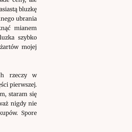
asiastą bluzkę
alnego ubrania
yknąć mianem
luzka szybko
 żartów mojej
ch rzeczy w
ści pierwszej.
m, staram się
waż nigdy nie
kupów. Spore