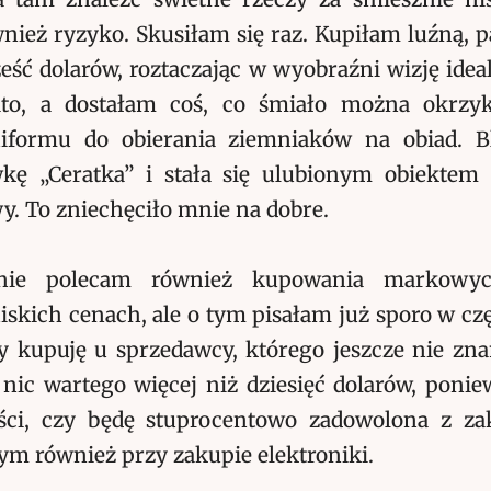
wnież ryzyko. Skusiłam się raz. Kupiłam luźną, p
ześć dolarów, roztaczając w wyobraźni wizję ide
ato, a dostałam coś, co śmiało można okrz
niformu do obierania ziemniaków na obiad. B
kę „Ceratka” i stała się ulubionym obiektem
y. To zniechęciło mnie na dobre.
 nie polecam również kupowania markowy
iskich cenach, ale o tym pisałam już sporo w czę
y kupuję u sprzedawcy, którego jeszcze nie zna
 nic wartego więcej niż dziesięć dolarów, ponie
i, czy będę stuprocentowo zadowolona z za
ym również przy zakupie elektroniki.