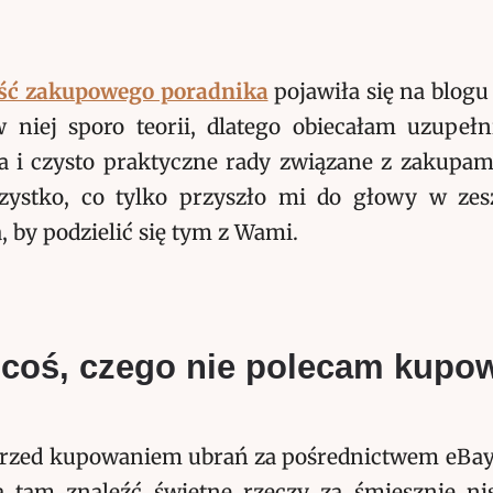
ęść zakupowego poradnika
pojawiła się na blogu
 niej sporo teorii, dlatego obiecałam uzupełn
a i czysto praktyczne rady związane z zakupami
ystko, co tylko przyszło mi do głowy w zes
, by podzielić się tym z Wami.
t coś, czego nie polecam kupo
zed kupowaniem ubrań za pośrednictwem eBaya
 tam znaleźć świetne rzeczy za śmiesznie nis