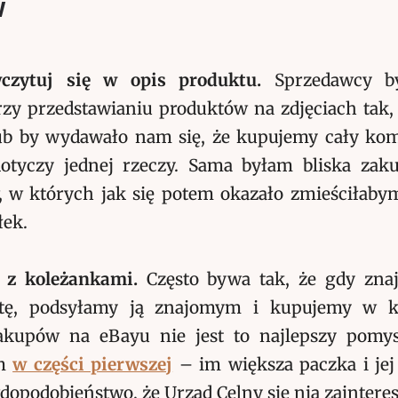
w
czytuj się w opis produktu.
Sprzedawcy by
zy przedstawianiu produktów na zdjęciach tak,
ub by wydawało nam się, że kupujemy cały kom
otyczy jednej rzeczy. Sama byłam bliska za
, w których jak się potem okazało zmieściłaby
łek.
j z koleżankami.
Często bywa tak, że gdy zna
rtę, podsyłamy ją znajomym i kupujemy w k
kupów na eBayu nie jest to najlepszy pomys
am
w części pierwszej
– im większa paczka i jej
opodobieństwo, że Urząd Celny się nią zainteres