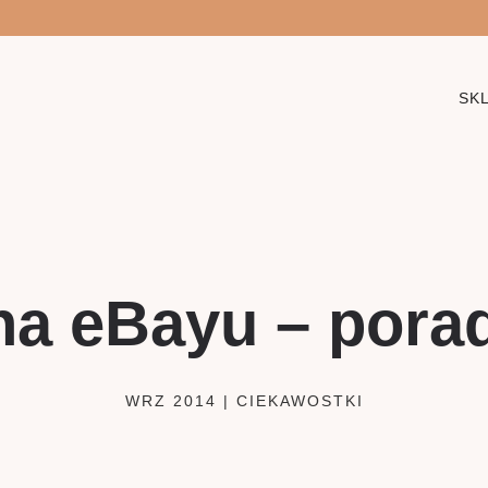
SK
a eBayu – poradn
WRZ 2014
|
CIEKAWOSTKI