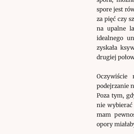
spore jest ró
za pięć czy s
na upalne l
idealnego u
zyskała ksyw
drugiej połow
Oczywiście
podejrzanie n
Poza tym, gd
nie wybierać
mam pewnośc
opory miałab