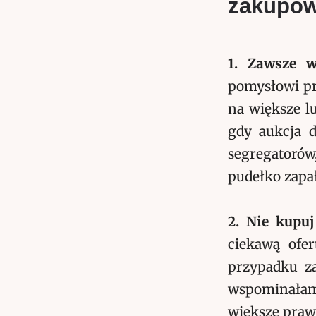
zakupó
1. Zawsze w
pomysłowi pr
na większe l
gdy aukcja d
segregatorów
pudełko zapa
2. Nie kupu
ciekawą ofe
przypadku za
wspominał
większe prawd