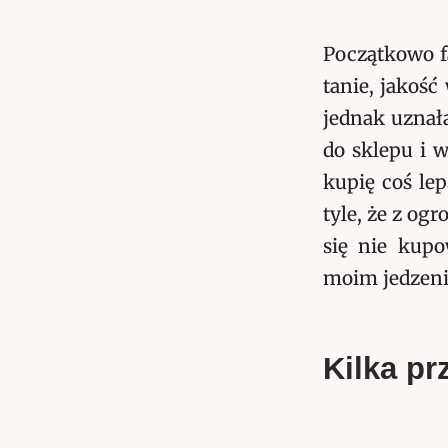
Początkowo fa
tanie, jakość
jednak uznała
do sklepu i w
kupię coś lep
tyle, że z og
się nie kupo
moim jedzen
Kilka p