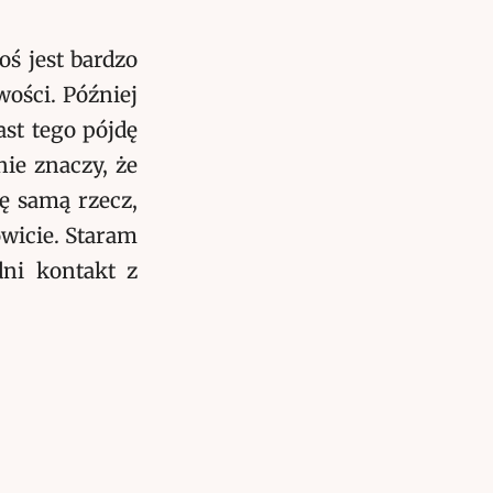
oś jest bardzo
wości. Później
ast tego pójdę
nie znaczy, że
tę samą rzecz,
owicie. Staram
dni kontakt z