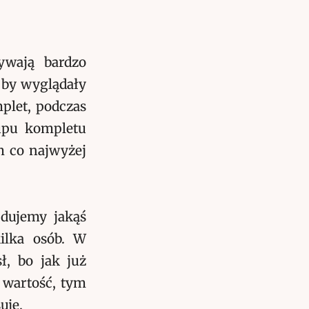
wają bardzo
 by wyglądały
plet, podczas
kupu kompletu
m co najwyżej
jdujemy jakąś
ilka osób. W
ł, bo jak już
 wartość, tym
uje.