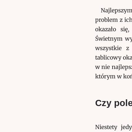
Najlepszym
problem z ic
okazało się,
Świetnym wyb
wszystkie z
tablicowy oka
w nie najleps
którym w koń
Czy pol
Niestety je