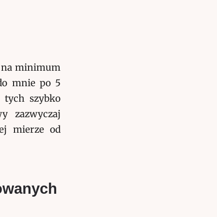
ić na minimum
 do mnie po 5
e tych szybko
awy zazwyczaj
ej mierze od
powanych