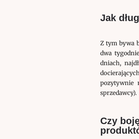
Jak dług
Z tym bywa b
dwa tygodnie
dniach, najd
docierającyc
pozytywnie 
sprzedawcy).
Czy boj
produkt