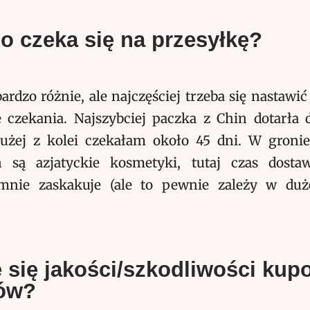
o czeka się na przesyłkę?
ardzo różnie, ale najczęściej trzeba się nastaw
 czekania. Najszybciej paczka z Chin dotarła
łużej z kolei czekałam około 45 dni. W groni
h są azjatyckie kosmetyki, tutaj czas dost
mnie zaskakuje (ale to pewnie zależy w duż
ę się jakości/szkodliwości ku
ów?