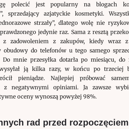
gę polecić jest popularny na blogach ko
kr”, sprzedający azjatyckie kosmetyki. Wszyst
ednorazowe strzały”, dlatego wolę nie ryzyko
rawdzonego jedynie raz. Sama z resztą przeko
 z zadowoleniem z zakupów, kiedy wraz z 
 obudowy do telefonów u tego samego sprz
Do mnie przesyłka dotarła po miesiącu, do 
ysyłał ją kilka razy, w końcu po trzeciej 
rócił pieniądze. Najlepiej próbować sam
 z negatywnymi opiniami. Ja zawsze wybi
ytywne oceny wynoszą powyżej 98%.
ennych rad przed rozpoczęciem