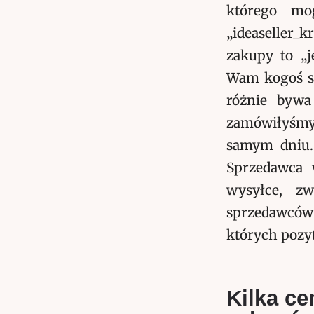
którego mo
„ideaseller_
zakupy to „j
Wam kogoś sp
różnie bywa
zamówiłyśmy
samym dniu. 
Sprzedawca w
wysyłce, zw
sprzedawców
których poz
Kilka c