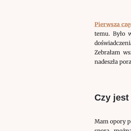
Pierwsza cz
temu. Było w
doświadczeni
Zebrałam wsz
nadeszła pora
Czy jes
Mam opory pr
spora, można