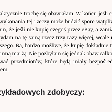
ktycznie trochę się obawiałam. W końcu jeśli c
 wykonania tej rzeczy może budzić spore wątpli
m, że jeśli nie kupię czegoś przez eBay, a zami
ydam na tę samą rzecz trzy razy więcej, wcale 
szego. Ba, bardzo możliwe, że kupię dokładnie 
romną marżą. Nie pozbyłam się jednak obaw całk
wać przedmiotów, które będą miały bezpośre
iem.
rzykładowych zdobyczy: