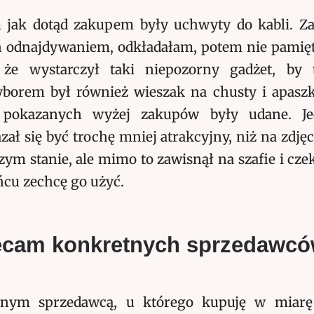
 jak dotąd zakupem były uchwyty do kabli. Z
h odnajdywaniem, odkładałam, potem nie pamięt
 że wystarczył taki niepozorny gadżet, by 
orem był również wieszak na chusty i apaszk
 pokazanych wyżej zakupów były udane. Je
zał się być trochę mniej atrakcyjny, niż na zdjęc
zym stanie, ale mimo to zawisnął na szafie i cze
cu zechcę go użyć.
ecam konkretnych sprzedawc
dynym sprzedawcą, u którego kupuję w miarę 