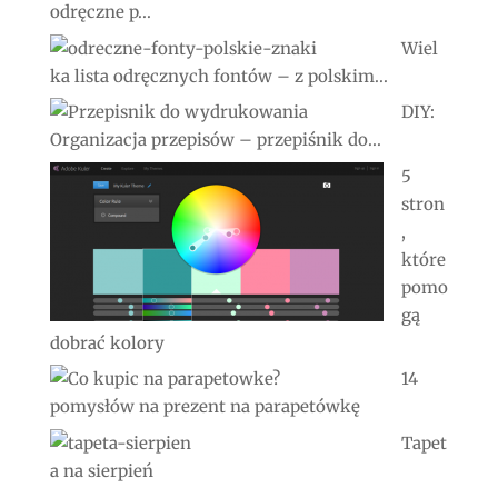
odręczne p...
Wiel
ka lista odręcznych fontów – z polskim...
DIY:
Organizacja przepisów – przepiśnik do...
5
stron
,
które
pomo
gą
dobrać kolory
14
pomysłów na prezent na parapetówkę
Tapet
a na sierpień