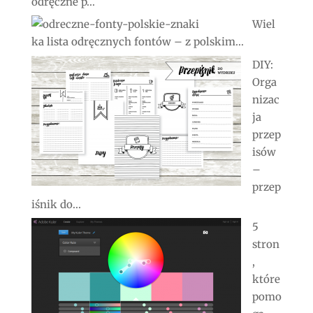
odręczne p...
Wiel
ka lista odręcznych fontów – z polskim...
DIY:
Orga
nizac
ja
przep
isów
–
przep
iśnik do...
5
stron
,
które
pomo