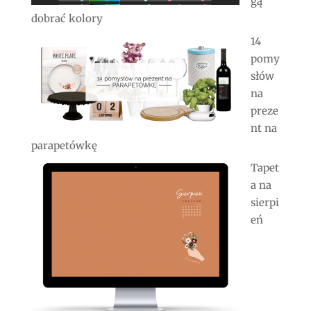
gą
dobrać kolory
14
pomy
słów
na
preze
nt na
parapetówkę
Tapet
a na
sierpi
eń